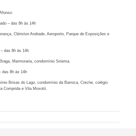
 Afonso:
bado – das 8h às 14h
rança, Clériston Andrade, Aeroporto, Parque de Exposições e
o – das 8h às 14h
o Braga, Marmoraria, condomínio Siriema.
– das 8h às 14h
nio Brisas do Lago, condomínio da Barroca, Creche, colégio
ra Comprida e Vila Moxotó.