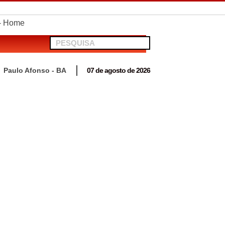
telionato em Antas
Paulo Afonso - BA
07 de agosto de 2026
 para acompanhar mutirão penal “Pena Justa”