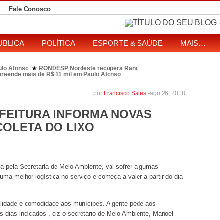
Fale Conosco
ÚBLICA
POLÍTICA
ESPORTE & SAÚDE
MAIS…
ulo Afonso
RONDESP Nordeste recupera Range Rover com restrição por es
★
apreende mais de R$ 11 mil em Paulo Afonso
eitos de ataque que matou indígena em comunidade Pataxó na Bahia
SOL entre disputa à Câmara e ao governo da Bahia
TJ-BA institui comissão
★
por
Francisco Sales
-
ago 26, 2018
FEITURA INFORMA NOVAS
COLETA DO LIXO
ada pela Secretaria de Meio Ambiente, vai sofrer algumas
uma melhor logística no serviço e começa a valer a partir do dia
gilidade e comodidade aos munícipes. A gente pede aos
 dias indicados”, diz o secretário de Meio Ambiente, Manoel