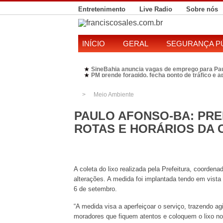
Entretenimento
Live Radio
Sobre nós
INÍCIO
GERAL
SEGURANÇA P
SineBahia anuncia vagas de emprego para Pa
★
PM prende foragido, fecha ponto de tráfico e 
★
Polícia Federal realiza operação contra susp
★
Candidatura de Kleber Rosa em 2026 divide P
★
Meio Ambiente
PAULO AFONSO-BA: PRE
ROTAS E HORÁRIOS DA 
A coleta do lixo realizada pela Prefeitura, coorden
alterações. A medida foi implantada tendo em vista 
6 de setembro.
“A medida visa a aperfeiçoar o serviço, trazendo a
moradores que fiquem atentos e coloquem o lixo nos