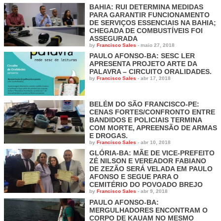
BAHIA: RUI DETERMINA MEDIDAS
PARA GARANTIR FUNCIONAMENTO
DE SERVIÇOS ESSENCIAIS NA BAHIA;
CHEGADA DE COMBUSTÍVEIS FOI
ASSEGURADA
by
Francisco Sales
-
maio 27, 2018
PAULO AFONSO-BA: SESC LER
APRESENTA PROJETO ARTE DA
PALAVRA – CIRCUITO ORALIDADES.
by
Francisco Sales
-
abr 17, 2018
BELÉM DO SÃO FRANCISCO-PE:
CENAS FORTES/CONFRONTO ENTRE
BANDIDOS E POLICIAIS TERMINA
COM MORTE, APREENSÃO DE ARMAS
E DROGAS.
by
Francisco Sales
-
abr 10, 2018
GLÓRIA-BA: MÃE DE VICE-PREFEITO
ZÉ NILSON E VEREADOR FABIANO
DE ZEZÃO SERÁ VELADA EM PAULO
AFONSO E SEGUE PARA O
CEMITÉRIO DO POVOADO BREJO
by
Francisco Sales
-
abr 9, 2018
PAULO AFONSO-BA:
MERGULHADORES ENCONTRAM O
CORPO DE KAUAM NO MESMO