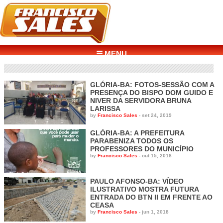
☰ MENU
GLÓRIA-BA: FOTOS-SESSÃO COM A
PRESENÇA DO BISPO DOM GUIDO E
NIVER DA SERVIDORA BRUNA
LARISSA
by
Francisco Sales
-
set 24, 2019
GLÓRIA-BA: A PREFEITURA
PARABENIZA TODOS OS
PROFESSORES DO MUNICÍPIO
by
Francisco Sales
-
out 15, 2018
PAULO AFONSO-BA: VÍDEO
ILUSTRATIVO MOSTRA FUTURA
ENTRADA DO BTN II EM FRENTE AO
CEASA
by
Francisco Sales
-
jun 1, 2018