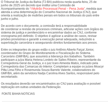
O Tribunal de Justiça da Bahia (TJ-BA) publicou nesta quarta-feira, 25 de
junho de 2025 um decreto que institui uma Comissão de
Acompanhamento do
“I Mutirão Processual Penal – Pena Justa”
, medida que
atenda a uma determinação do Conselho Nacional de Justiça (CNJ), que
orienta a realização de mutirões penais em todos os tribunais do país entre
junho e julho.
De acordo com o documento, a comissão terá a responsabilidade
de coordenar a revisão de processos criminais, articular ações com órgãos do
sistema de justiça e penitenciário e encaminhar dados ao CNJ, conforme
cronograma pré-definido. O objetivo é agilizar a análise de casos, revisar
prisões provisórias e garantir a execução penal adequada, reduzindo a
superlotação carcerária e assegurando direitos fundamentais aos presos.
Entre os integrantes do grupo estão o juiz Antônio Alberto Faiçal Júnior,
coordenador do Grupo de Monitoramento e Fiscalização do Sistema
Carcerário (GMF/BA), que assumirá a liderança dos trabalhos. Também
participam a juíza Maria Helena Lordelo de Salles Ribeiro, representante da
Corregedoria-Geral da Justiça, e o juiz Icaro Almeida Matos, indicado pela
Corregedoria das Comarcas do Interior. Completam a equipe os juízes Moacyr
Pitta Lima Filho e Rosemunda Souza Barreto Valente, colaboradores do
GMF/BA, além da servidora Nadja Carolina Alves Santos, responsável pelo
secretariado.
Os resultados deverão ser encaminhados ao CNJ para avaliação e possível
replicação em outras unidades da Federação.
FONTE BAHIA NOTICIAS