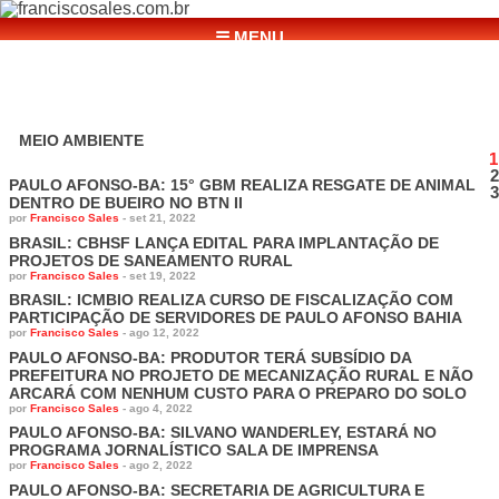
☰ MENU
MEIO AMBIENTE
1
2
PAULO AFONSO-BA: 15° GBM REALIZA RESGATE DE ANIMAL
3
DENTRO DE BUEIRO NO BTN II
por
Francisco Sales
-
set 21, 2022
BRASIL: CBHSF LANÇA EDITAL PARA IMPLANTAÇÃO DE
PROJETOS DE SANEAMENTO RURAL
por
Francisco Sales
-
set 19, 2022
BRASIL: ICMBIO REALIZA CURSO DE FISCALIZAÇÃO COM
PARTICIPAÇÃO DE SERVIDORES DE PAULO AFONSO BAHIA
por
Francisco Sales
-
ago 12, 2022
PAULO AFONSO-BA: PRODUTOR TERÁ SUBSÍDIO DA
PREFEITURA NO PROJETO DE MECANIZAÇÃO RURAL E NÃO
ARCARÁ COM NENHUM CUSTO PARA O PREPARO DO SOLO
por
Francisco Sales
-
ago 4, 2022
PAULO AFONSO-BA: SILVANO WANDERLEY, ESTARÁ NO
PROGRAMA JORNALÍSTICO SALA DE IMPRENSA
por
Francisco Sales
-
ago 2, 2022
PAULO AFONSO-BA: SECRETARIA DE AGRICULTURA E