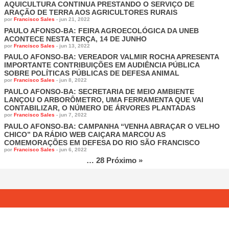
AQUICULTURA CONTINUA PRESTANDO O SERVIÇO DE
ARAÇÃO DE TERRA AOS AGRICULTORES RURAIS
por
Francisco Sales
-
jun 21, 2022
PAULO AFONSO-BA: FEIRA AGROECOLÓGICA DA UNEB
ACONTECE NESTA TERÇA, 14 DE JUNHO
por
Francisco Sales
-
jun 13, 2022
PAULO AFONSO-BA: VEREADOR VALMIR ROCHA APRESENTA
IMPORTANTE CONTRIBUIÇÕES EM AUDIÊNCIA PÚBLICA
SOBRE POLÍTICAS PÚBLICAS DE DEFESA ANIMAL
por
Francisco Sales
-
jun 8, 2022
PAULO AFONSO-BA: SECRETARIA DE MEIO AMBIENTE
LANÇOU O ARBORÔMETRO, UMA FERRAMENTA QUE VAI
CONTABILIZAR, O NÚMERO DE ÁRVORES PLANTADAS
por
Francisco Sales
-
jun 7, 2022
PAULO AFONSO-BA: CAMPANHA “VENHA ABRAÇAR O VELHO
CHICO” DA RÁDIO WEB CAIÇARA MARCOU AS
COMEMORAÇÕES EM DEFESA DO RIO SÃO FRANCISCO
por
Francisco Sales
-
jun 6, 2022
…
28
Próximo »