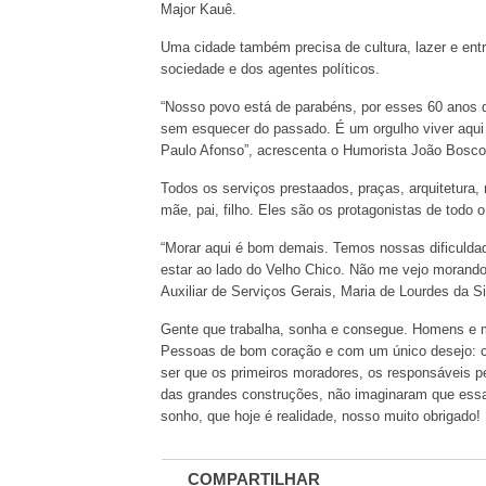
Major Kauê.
Uma cidade também precisa de cultura, lazer e entr
sociedade e dos agentes políticos.
“Nosso povo está de parabéns, por esses 60 anos de
sem esquecer do passado. É um orgulho viver aqui 
Paulo Afonso”, acrescenta o Humorista João Bosco
Todos os serviços prestaados, praças, arquitetura,
mãe, pai, filho. Eles são os protagonistas de todo 
“Morar aqui é bom demais. Temos nossas dificuldad
estar ao lado do Velho Chico. Não me vejo morando
Auxiliar de Serviços Gerais, Maria de Lourdes da Si
Gente que trabalha, sonha e consegue. Homens e m
Pessoas de bom coração e com um único desejo: co
ser que os primeiros moradores, os responsáveis p
das grandes construções, não imaginaram que essa 
sonho, que hoje é realidade, nosso muito obrigado!
COMPARTILHAR