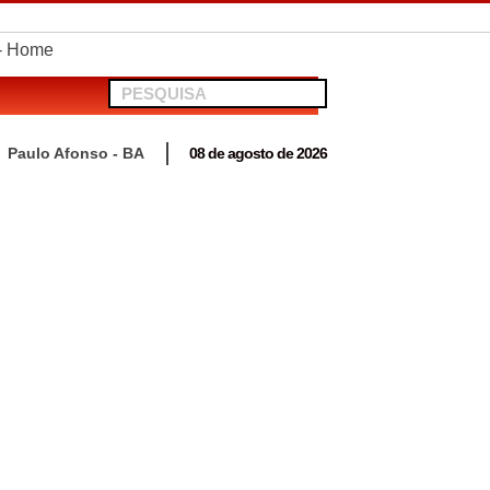
telionato em Antas
Paulo Afonso - BA
08 de agosto de 2026
 para acompanhar mutirão penal “Pena Justa”