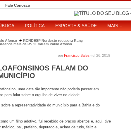
Fale Conosco
ÚBLICA
POLÍTICA
ESPORTE & SAÚDE
MAIS…
ulo Afonso
RONDESP Nordeste recupera Range Rover com restrição por es
★
apreende mais de R$ 11 mil em Paulo Afonso
eitos de ataque que matou indígena em comunidade Pataxó na Bahia
SOL entre disputa à Câmara e ao governo da Bahia
TJ-BA institui comissão
★
por
Francisco Sales
-
jul 26, 2018
ULOAFONSINOS FALAM DO
MUNICÍPIO
loafonsino, uma data tão importante não poderia passar em
 para falar sobre o orgulho de viver na cidade.
 sobre a representatividade do município para a Bahia e do
mo um filho adotivo, fui recebido de braços abertos e, aqui, tive
 médico, pai, prefeito, deputado e, acima de tudo, feliz e