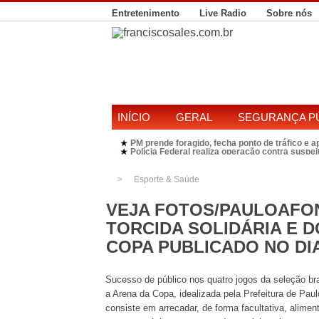
Entretenimento
Live Radio
Sobre nós
INÍCIO
GERAL
SEGURANÇA P
PM prende foragido, fecha ponto de tráfico e 
★
Polícia Federal realiza operação contra susp
★
Candidatura de Kleber Rosa em 2026 divide P
★
SineBahia anuncia vagas de emprego para Pa
★
Esporte & Saúde
VEJA FOTOS/PAULOAFO
TORCIDA SOLIDÁRIA E 
COPA PUBLICADO NO DIA:
Sucesso de público nos quatro jogos da seleção br
a Arena da Copa, idealizada pela Prefeitura de Pa
consiste em arrecadar, de forma facultativa, alim