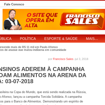
Fale Conosco
ÚBLICA
POLÍTICA
ESPORTE & SAÚDE
MAIS…
apreende mais de R$ 11 mil em Paulo Afonso
eitos de ataque que matou indígena em comunidade Pataxó na Bahia
SOL entre disputa à Câmara e ao governo da Bahia
TJ-BA institui comissão
★
ulo Afonso
RONDESP Nordeste recupera Range Rover com restrição por es
★
por
Francisco Sales
-
jul 3, 2018
NSINOS ADEREM À CAMPANHA
DOAM ALIMENTOS NA ARENA DA
 03-07-2018
asileira na Copa do Mundo, que está sendo realizada na Rússia,
ulo Afonso, lançou a campanha Torcida Solidária. A campanha
entos para o Banco de Alimentos. Demonstrando um espírito de