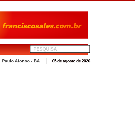
Paulo Afonso - BA
05 de agosto de 2026
 para acompanhar mutirão penal “Pena Justa”
telionato em Antas