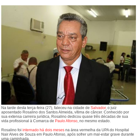
Na tarde desta terça-feira (27), faleceu na cidade de
Salvador
, o juiz
aposentado Rosalino dos Santos Almeida, vítima de câncer. Conhecido por
sua extensa carreira jurídica, Rosalino dedicou quase três décadas de sua
vida profissional à Comarca de
Paulo Afonso
, no mesmo estado.
Rosalino foi
internado há dois meses
na área vermelha da UPA do Hospital
Nair Alves de Souza em Paulo Afonso, após sofrer um mal-estar grave durante
uma caminhada.