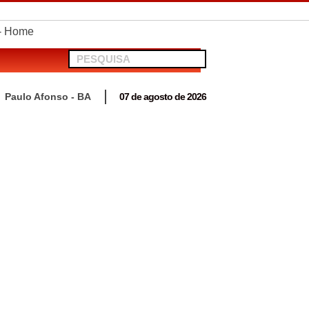
telionato em Antas
Paulo Afonso - BA
07 de agosto de 2026
 para acompanhar mutirão penal “Pena Justa”