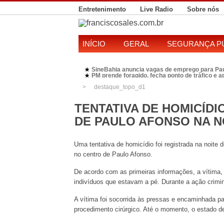
Entretenimento
Live Radio
Sobre nós
INÍCIO
GERAL
SEGURANÇA P
SineBahia anuncia vagas de emprego para Pa
★
PM prende foragido, fecha ponto de tráfico e 
★
Polícia Federal realiza operação contra susp
★
destaque_topo_d1
Candidatura de Kleber Rosa em 2026 divide P
★
TENTATIVA DE HOMICÍD
DE PAULO AFONSO NA N
Uma tentativa de homicídio foi registrada na noite 
no centro de Paulo Afonso.
De acordo com as primeiras informações, a vítima, 
indivíduos que estavam a pé. Durante a ação crim
A vítima foi socorrida às pressas e encaminhada p
procedimento cirúrgico. Até o momento, o estado de