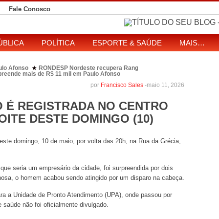
Fale Conosco
ÚBLICA
POLÍTICA
ESPORTE & SAÚDE
MAIS…
ulo Afonso
RONDESP Nordeste recupera Range Rover com restrição por es
★
apreende mais de R$ 11 mil em Paulo Afonso
eitos de ataque que matou indígena em comunidade Pataxó na Bahia
por
Francisco Sales
-
maio 11, 2026
SOL entre disputa à Câmara e ao governo da Bahia
TJ-BA institui comissão
★
IO É REGISTRADA NO CENTRO
OITE DESTE DOMINGO (10)
deste domingo, 10 de maio, por volta das 20h, na Rua da Grécia,
que seria um empresário da cidade, foi surpreendida por dois
inosa, o homem acabou sendo atingido por um disparo na cabeça.
ara a Unidade de Pronto Atendimento (UPA), onde passou por
 saúde não foi oficialmente divulgado.