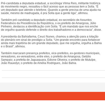
Pré-candidata a deputada estadual, a socióloga Vilma Reis, militante histórica
do movimento negro, ressaltou o fácil acesso que as pessoas tem a Solla. “É
um deputado que atende o telefone, Quando a gente precisa de uma ajuda na
saúde, mesmo de madrugada, é pra Solla que a gente liga”, afirmou.
Também pré-candidato a deputado estadual, ex-secretário de Assuntos
Federativos da Presidência da República, o ex-prefeito de Amargosa, Júlio
Pinheiro, destacou a identificação com Solla. “É um mandato que nos enche
de orgulho quando defende o direito dos trabalhadores e a democracia”, disse.
A presidenta da Bahiafarma, Ceuci Nunes, chamou a atenção para a lotação
do plenário em sinal de prestígio a Solla. “Um grande encontro para fortalecer
ainda mais trajetória de um grande deputado, que me orgulha, orgulha a Bahia
e o Brasil”, afirmou.
Também marcaram presença prefeitos, vice-prefeitos, ex-gestores municipais,
vereadores, ex-vereadores, entre eles, o prefeito de Amargosa, Getúlio
Sampaio; a prefeita de Jaguaquara, Edione Oliveira; o prefeito de Mutuípe,
João Rauedys; o prefeito de Amélia Rodrigues, João Bahia.