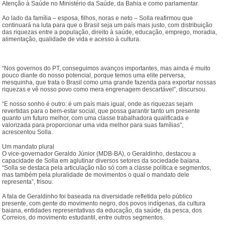
Atenção à Saúde no Ministério da Saúde, da Bahia e como parlamentar.
Ao lado da família – esposa, filhos, noras e neto – Solla reafirmou que
continuará na luta para que o Brasil seja um país mais justo, com distribuição
das riquezas entre a população, direito à saúde, educação, emprego, moradia,
alimentação, qualidade de vida e acesso à cultura.
“Nos governos do PT, conseguimos avanços importantes, mas ainda é muito
pouco diante do nosso potencial, porque temos uma elite perversa,
mesquinha, que trata o Brasil como uma grande fazenda para exportar nossas
riquezas e vê nosso povo como mera engrenagem descartável”, discursou.
“E nosso sonho é outro: é um país mais igual, onde as riquezas sejam
revertidas para o bem-estar social, que possa garantir tanto um presente
quanto um futuro melhor, com uma classe trabalhadora qualificada e
valorizada para proporcionar uma vida melhor para suas famílias”,
acrescentou Solla.
Um mandato plural
O vice-governador Geraldo Júnior (MDB-BA), o Geraldinho, destacou a
capacidade de Solla em aglutinar diversos setores da sociedade baiana.
“Solla se destaca pela articulação não só com a classe política e segmentos,
mas também pela pluralidade de movimentos o qual o mandato dele
representa”, frisou.
A fala de Geraldinho foi baseada na diversidade refletida pelo público
presente, com gente do movimento negro, dos povos indígenas, da cultura
baiana, entidades representativas da educação, da saúde, da pesca, dos
Correios, do movimento estudantil, entre outros segmentos.