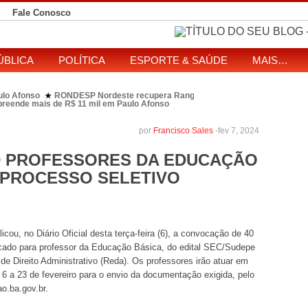
Fale Conosco
ÚBLICA
POLÍTICA
ESPORTE & SAÚDE
MAIS…
ulo Afonso
RONDESP Nordeste recupera Range Rover com restrição por es
★
apreende mais de R$ 11 mil em Paulo Afonso
eitos de ataque que matou indígena em comunidade Pataxó na Bahia
SOL entre disputa à Câmara e ao governo da Bahia
TJ-BA institui comissão
★
por
Francisco Sales
-
fev 7, 2024
40 PROFESSORES DA EDUCAÇÃO
 PROCESSO SELETIVO
ou, no Diário Oficial desta terça-feira (6), a convocação de 40
icado para professor da Educação Básica, do edital SEC/Sudepe
de Direito Administrativo (Reda). Os professores irão atuar em
e 6 a 23 de fevereiro para o envio da documentação exigida, pelo
o.ba.gov.br.