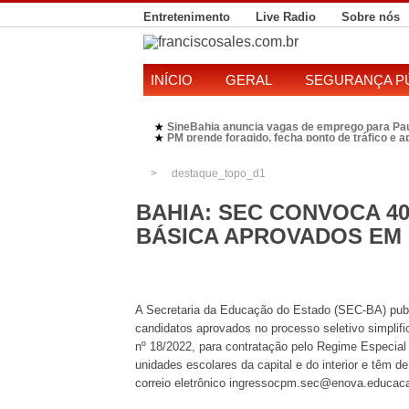
Entretenimento
Live Radio
Sobre nós
INÍCIO
GERAL
SEGURANÇA P
SineBahia anuncia vagas de emprego para Pa
★
PM prende foragido, fecha ponto de tráfico e 
★
Polícia Federal realiza operação contra susp
★
Candidatura de Kleber Rosa em 2026 divide P
★
destaque_topo_d1
BAHIA: SEC CONVOCA 
BÁSICA APROVADOS EM
A Secretaria da Educação do Estado (SEC-BA) public
candidatos aprovados no processo seletivo simplif
nº 18/2022, para contratação pelo Regime Especial 
unidades escolares da capital e do interior e têm d
correio eletrônico ingressocpm.sec@enova.educaca