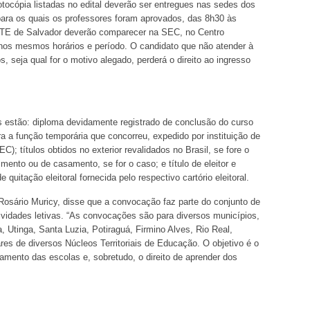
tocópia listadas no edital deverão ser entregues nas sedes dos
 para os quais os professores foram aprovados, das 8h30 às
NTE de Salvador deverão comparecer na SEC, no Centro
, nos mesmos horários e período. O candidato que não atender à
 seja qual for o motivo alegado, perderá o direito ao ingresso
estão: diploma devidamente registrado de conclusão do curso
ra a função temporária que concorreu, expedido por instituição de
); títulos obtidos no exterior revalidados no Brasil, se fore o
imento ou de casamento, se for o caso; e título de eleitor e
quitação eleitoral fornecida pelo respectivo cartório eleitoral.
sário Muricy, disse que a convocação faz parte do conjunto de
tividades letivas. “As convocações são para diversos municípios,
Utinga, Santa Luzia, Potiraguá, Firmino Alves, Rio Real,
res de diversos Núcleos Territoriais de Educação. O objetivo é o
namento das escolas e, sobretudo, o direito de aprender dos