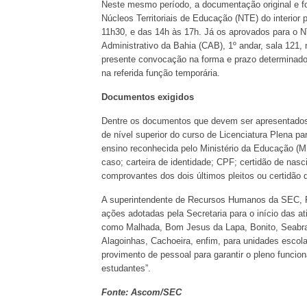
Neste mesmo período, a documentação original e fo
Núcleos Territoriais de Educação (NTE) do interior
11h30, e das 14h às 17h. Já os aprovados para o 
Administrativo da Bahia (CAB), 1º andar, sala 121
presente convocação na forma e prazo determinados,
na referida função temporária.
Documentos exigidos
Dentre os documentos que devem ser apresentados 
de nível superior do curso de Licenciatura Plena pa
ensino reconhecida pelo Ministério da Educação (MEC
caso; carteira de identidade; CPF; certidão de nasc
comprovantes dos dois últimos pleitos ou certidão de 
A superintendente de Recursos Humanos da SEC, Ro
ações adotadas pela Secretaria para o início das a
como Malhada, Bom Jesus da Lapa, Bonito, Seabra, 
Alagoinhas, Cachoeira, enfim, para unidades escola
provimento de pessoal para garantir o pleno funcio
estudantes”.
Fonte: Ascom/SEC