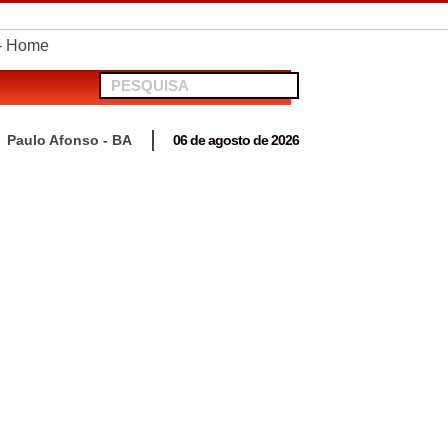
telionato em Antas
Paulo Afonso - BA
06 de agosto de 2026
 para acompanhar mutirão penal “Pena Justa”