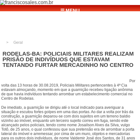
☰ MENU
Geral
RODELAS-BA: POLICIAIS MILITARES REALIZAM
PRISÃO DE INDIVÍDUOS QUE ESTAVAM
TENTANDO FURTAR MERCADINHO NO CENTRO
Por
volta das 13 horas de 30.08.2019, Policiais Militares pertencentes à 4ª Cia
estavam almoçando, momento em que a guarnição recebeu ligação anônima
de que havia indivíduos tentando arrombar um estabelecimento comercial no
Centro de Rodelas.
De imediato, a guarnição se dirigiu até o local indicado para averiguar a
situação e escutou fortes golpes em uma das portas. Ao dar a volta por trás da
construção, a guarnição deparou-se com dois sujeitos em um terreno baldio
vizinho ao imóvel, enquanto um terceiro sujeito correu em fuga, sendo este
alcançado pelos policiais, tendo como nome Josailson Alves da Silva, vulgo
Totô, de 25 anos, o qual confessou que sua pretensão era de arrombar a porta
lateral do imóvel e arremessar, por cima de um muro, objetos e mercadorias
para os outros dois indivíduos, de nome Valdemir José dos Santos, de 31 anos