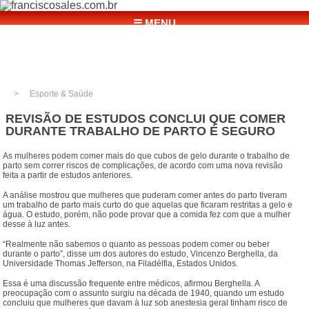
☰ MENU
Esporte & Saúde
REVISÃO DE ESTUDOS CONCLUI QUE COMER
DURANTE TRABALHO DE PARTO É SEGURO
As mulheres podem comer mais do que cubos de gelo durante o trabalho de
parto sem correr riscos de complicações, de acordo com uma nova revisão
feita a partir de estudos anteriores.
A análise mostrou que mulheres que puderam comer antes do parto tiveram
um trabalho de parto mais curto do que aquelas que ficaram restritas a gelo e
água. O estudo, porém, não pode provar que a comida fez com que a mulher
desse à luz antes.
“Realmente não sabemos o quanto as pessoas podem comer ou beber
durante o parto”, disse um dos autores do estudo, Vincenzo Berghella, da
Universidade Thomas Jefferson, na Filadélfia, Estados Unidos.
Essa é uma discussão frequente entre médicos, afirmou Berghella. A
preocupação com o assunto surgiu na década de 1940, quando um estudo
concluiu que mulheres que davam à luz sob anestesia geral tinham risco de