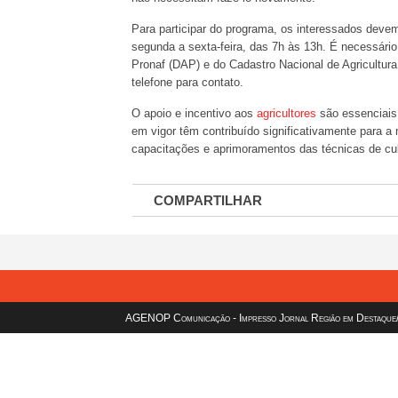
Para participar do programa, os interessados devem 
segunda a sexta-feira, das 7h às 13h. É necessário
Pronaf (DAP) e do Cadastro Nacional de Agricultur
telefone para contato.
O apoio e incentivo aos
agricultores
são essenciais 
em vigor têm contribuído significativamente para a
capacitações e aprimoramentos das técnicas de cul
COMPARTILHAR
AGENOP Comunicação - Impresso Jornal Região em Destaque/sit