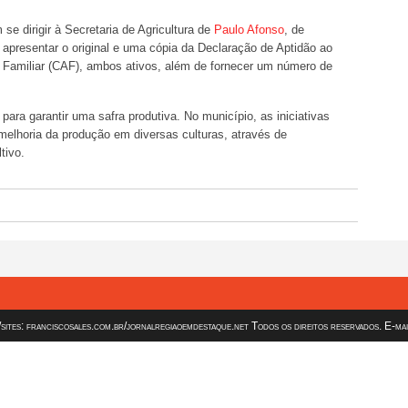
se dirigir à Secretaria de Agricultura de
Paulo Afonso
, de
 apresentar o original e uma cópia da Declaração de Aptidão ao
a Familiar (CAF), ambos ativos, além de fornecer um número de
para garantir uma safra produtiva. No município, as iniciativas
 melhoria da produção em diversas culturas, através de
tivo.
es: franciscosales.com.br/jornalregiaoemdestaque.net Todos os direitos reservados. E-ma