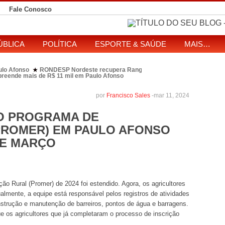
Fale Conosco
ÚBLICA
POLÍTICA
ESPORTE & SAÚDE
MAIS…
ulo Afonso
RONDESP Nordeste recupera Range Rover com restrição por es
★
apreende mais de R$ 11 mil em Paulo Afonso
eitos de ataque que matou indígena em comunidade Pataxó na Bahia
SOL entre disputa à Câmara e ao governo da Bahia
TJ-BA institui comissão
★
por
Francisco Sales
-
mar 11, 2024
NO PROGRAMA DE
PROMER) EM PAULO AFONSO
DE MARÇO
o Rural (Promer) de 2024 foi estendido. Agora, os agricultores
almente, a equipe está responsável pelos registros de atividades
strução e manutenção de barreiros, pontos de água e barragens.
que os agricultores que já completaram o processo de inscrição