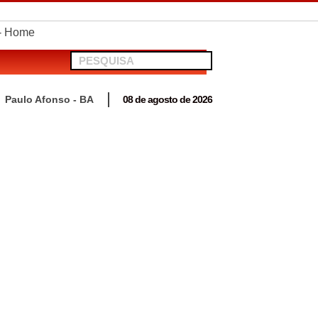
telionato em Antas
Paulo Afonso - BA
08 de agosto de 2026
 para acompanhar mutirão penal “Pena Justa”