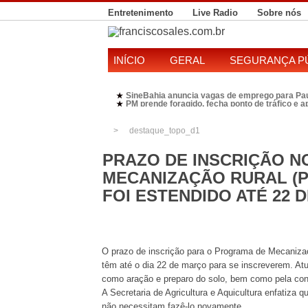
Entretenimento
Live Radio
Sobre nós
INÍCIO
GERAL
SEGURANÇA P
SineBahia anuncia vagas de emprego para Pa
★
PM prende foragido, fecha ponto de tráfico e 
★
Polícia Federal realiza operação contra susp
★
Candidatura de Kleber Rosa em 2026 divide P
★
destaque_topo_d1
PRAZO DE INSCRIÇÃO 
MECANIZAÇÃO RURAL (
FOI ESTENDIDO ATÉ 22 
O prazo de inscrição para o Programa de Mecanizaçã
têm até o dia 22 de março para se inscreverem. Atu
como aração e preparo do solo, bem como pela con
A Secretaria de Agricultura e Aquicultura enfatiza 
não necessitam fazê-lo novamente.