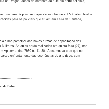
ia às Drogas, ações de combate ao suicídio entre policiais,
ue o número de policiais capacitados chegue a 1.500 até o final o
erecidas para os policiais que atuam em Feira de Santana,
liciais irão participar das novas turmas de capacitação das
Militares. As aulas serão realizadas até quinta-feira (27), nas
rdim Apipema, das 7h30 às 11h30. A estimativa é de que no
 para o enfrentamento das ocorrências de alto risco, com
………………………….
no da Bahia