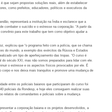
ia é que sejam propostas soluções reais, além de estabelecer
tores, como prefeitos, educadores, políticos e executivos da
ão, representará a instituição na Índia e esclarece que a
de combater o suicídio e o estresse na corporação. “A partir da
m convênio para este trabalho que tem como objetivo ajudar a
iroz, explicou que “o programa feito com a polícia, que se chama
partes do mundo, a exemplo dos exércitos da Rússia e Estados
realizado um tipo de aperfeiçoamento das tropas. “O curso é
l do século XXI, mas não somos preparados para lidar com ele.
minuir o estresse e os aspectos físicos provocados por ele. É
sso corpo e nos deixa mais tranquilos e promove uma mudança de
dade entre os policiais baianos que participaram do curso foi
 40 policiais da Rondesp, e hoje eles conseguem realizar suas
ebo relatos de comandantes e policiais sobre a mudança
presentar a corporação baiana e os projetos desenvolvidos, a