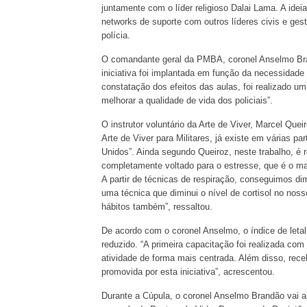
juntamente com o líder religioso Dalai Lama. A ide
networks de suporte com outros líderes civis e ges
polícia.
O comandante geral da PMBA, coronel Anselmo Brand
iniciativa foi implantada em função da necessidade 
constatação dos efeitos das aulas, foi realizado u
melhorar a qualidade de vida dos policiais”.
O instrutor voluntário da Arte de Viver, Marcel Que
Arte de Viver para Militares, já existe em várias 
Unidos”. Ainda segundo Queiroz, neste trabalho, é 
completamente voltado para o estresse, que é o ma
A partir de técnicas de respiração, conseguimos di
uma técnica que diminui o nível de cortisol no no
hábitos também”, ressaltou.
De acordo com o coronel Anselmo, o índice de letali
reduzido. “A primeira capacitação foi realizada com
atividade de forma mais centrada. Além disso, rec
promovida por esta iniciativa”, acrescentou.
Durante a Cúpula, o coronel Anselmo Brandão vai a