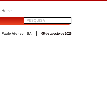
telionato em Antas
Paulo Afonso - BA
08 de agosto de 2026
 para acompanhar mutirão penal “Pena Justa”