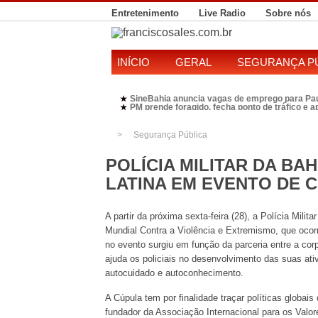
Entretenimento
Live Radio
Sobre nós
INÍCIO
GERAL
SEGURANÇA P
SineBahia anuncia vagas de emprego para Pa
★
PM prende foragido, fecha ponto de tráfico e 
★
Polícia Federal realiza operação contra susp
★
Candidatura de Kleber Rosa em 2026 divide P
★
Segurança Pública
POLÍCIA MILITAR DA BA
LATINA EM EVENTO DE C
A partir da próxima sexta-feira (28), a Polícia Mili
Mundial Contra a Violência e Extremismo, que ocorr
no evento surgiu em função da parceria entre a corp
ajuda os policiais no desenvolvimento das suas ati
autocuidado e autoconhecimento.
A Cúpula tem por finalidade traçar políticas globais 
fundador da Associação Internacional para os Valo