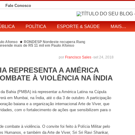
Fale Conosco
ÚBLICA
POLÍTICA
ESPORTE & SAÚDE
MAIS…
ulo Afonso
RONDESP Nordeste recupera Range Rover com restrição por es
★
apreende mais de R$ 11 mil em Paulo Afonso
eitos de ataque que matou indígena em comunidade Pataxó na Bahia
SOL entre disputa à Câmara e ao governo da Bahia
TJ-BA institui comissão
★
por
Francisco Sales
-
set 24, 2018
HIA REPRESENTA A AMÉRICA
OMBATE À VIOLÊNCIA NA ÍNDIA
tar da Bahia (PMBA) irá representar a América Latina na Cúpula
erá em Mumbai, na Índia, até o dia 3 de outubro. A participação
oração baiana e a organização internacional Arte de Viver, que
vidades, com o fortalecimento de ações que sensibilizem para o
de combate à violência. O convite foi feito à Polícia Militar pelo
res Humanos, e também da Arte de Viver, Sri Sri Ravi Shankar,