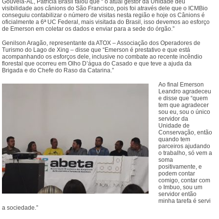
Gouveia-AL, Patrícia Brasil falou que “ o atual gestor da Unidade deu
visibilidade aos cânions do São Francisco, pois foi através dele que o ICMBio
conseguiu contabilizar o número de visitas nesta região e hoje os Cânions é
oficialmente a 6ª UC Federal, mais visitada do Brasil, isso devemos ao esforço
de Emerson em coletar os dados e enviar para a sede do órgão.”
Genilson Aragão, representante da ATOX – Associação dos Operadores de
Turismo do Lago de Xing – disse que “Emerson é prestativo e que está
acompanhando os esforços dele, inclusive no combate ao recente incêndio
florestal que ocorreu em Olho D’água do Casado e que teve a ajuda da
Brigada e do Chefe do Raso da Catarina.”
Ao final Emerson
Leandro agradeceu
e disse que “quem
tem que agradecer
sou eu, sou o único
servidor da
Unidade de
Conservação, então
quando tem
parceiros ajudando
o trabalho, só vem a
soma
positivamente, e
podem contar
comigo, contar com
o Imbuo, sou um
servidor então
minha tarefa é servi
a sociedade.”