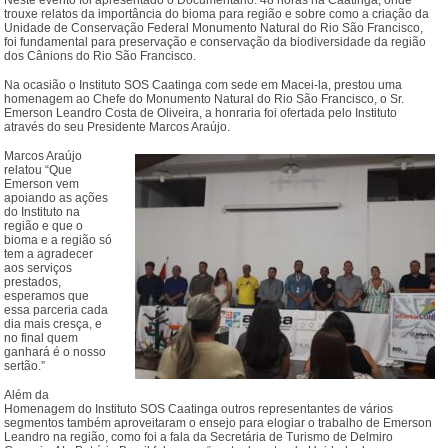
trouxe relatos da importância do bioma para região e sobre como a criação da
Unidade de Conservação Federal Monumento Natural do Rio São Francisco,
foi fundamental para preservação e conservação da biodiversidade da região
dos Cânions do Rio São Francisco.
Na ocasião o Instituto SOS Caatinga com sede em Macei-la, prestou uma
homenagem ao Chefe do Monumento Natural do Rio São Francisco, o Sr.
Emerson Leandro Costa de Oliveira, a honraria foi ofertada pelo Instituto
através do seu Presidente Marcos Araújo.
Marcos Araújo
relatou “Que
Emerson vem
apoiando as ações
do Instituto na
região e que o
bioma e a região só
tem a agradecer
aos serviços
prestados,
esperamos que
essa parceria cada
dia mais cresça, e
no final quem
ganhará é o nosso
sertão.”
Além da
Homenagem do Instituto SOS Caatinga outros representantes de vários
segmentos também aproveitaram o ensejo para elogiar o trabalho de Emerson
Leandro na região, como foi a fala da Secretária de Turismo de Delmiro