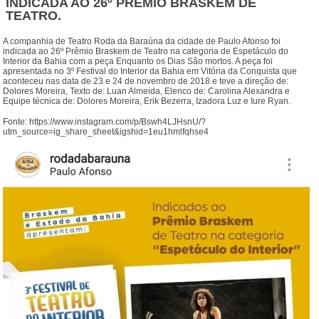
INDICADA AO 26º PRÊMIO BRASKEM DE
TEATRO.
A companhia de Teatro Roda da Baraúna da cidade de Paulo Afonso foi
indicada ao 26º Prêmio Braskem de Teatro na categoria de Espetáculo do
Interior da Bahia com a peça Enquanto os Dias São mortos. A peça foi
apresentada no 3º Festival do Interior da Bahia em Vitória da Conquista que
aconteceu nas data de 23 e 24 de novembro de 2018 e teve a direção de:
Dolores Moreira, Texto de: Luan Almeida, Elenco de: Carolina Alexandra e
Equipe técnica de: Dolores Moreira, Erik Bezerra, Izadora Luz e Iure Ryan.
Fonte: https://www.instagram.com/p/Bswh4LJHsnU/?
utm_source=ig_share_sheet&igshid=1eu1hmlfqhse4