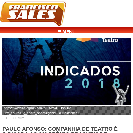
☰ MENU
https://www.instagram.com/p/Bswh4LJHsnU/?
utm_source=ig_share_sheet&igshid=1eu1hmlfqhse4
Cultura
PAULO AFONSO: COMPANHIA DE TEATRO É