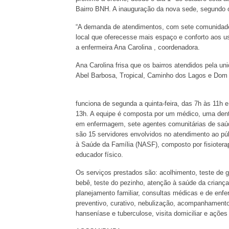
Bairro BNH. A inauguração da nova sede, segundo o
“A demanda de atendimentos, com sete comunidade
local que oferecesse mais espaço e conforto aos u
a enfermeira Ana Carolina , coordenadora.
Ana Carolina frisa que os bairros atendidos pela u
Abel Barbosa, Tropical, Caminho dos Lagos e Dom 
funciona de segunda a quinta-feira, das 7h às 11h 
13h. A equipe é composta por um médico, uma dent
em enfermagem, sete agentes comunitárias de saúde
são 15 servidores envolvidos no atendimento ao pú
à Saúde da Família (NASF), composto por fisioterape
educador físico.
Os serviços prestados são: acolhimento, teste de 
bebê, teste do pezinho, atenção à saúde da crianç
planejamento familiar, consultas médicas e de en
preventivo, curativo, nebulização, acompanhament
hanseníase e tuberculose, visita domiciliar e ações