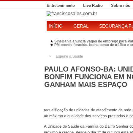
Entretenimento
Live Radio
Sobre nós
INÍCIO
GERAL
SEGURANÇA P
SineBahia anuncia vagas de emprego para Pa
★
PM prende foragido, fecha ponto de tráfico e 
★
Polícia Federal realiza operação contra susp
★
Candidatura de Kleber Rosa em 2026 divide P
★
Esporte & Saúde
PAULO AFONSO-BA: UNI
BONFIM FUNCIONA EM 
GANHAM MAIS ESPAÇO
requalificação de unidades de atendimento da rede 
ao máximo a qualidade dos serviços prestados à p
A Unidade de Saúde da Família do Bairro Senhor d
próximo à creche, desde o dia 1º de outubro está 