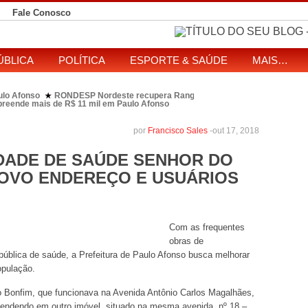
Fale Conosco
ÚBLICA
POLÍTICA
ESPORTE & SAÚDE
MAIS…
ulo Afonso
RONDESP Nordeste recupera Range Rover com restrição por es
★
apreende mais de R$ 11 mil em Paulo Afonso
eitos de ataque que matou indígena em comunidade Pataxó na Bahia
SOL entre disputa à Câmara e ao governo da Bahia
TJ-BA institui comissão
★
por
Francisco Sales
-
out 17, 2018
DADE DE SAÚDE SENHOR DO
NOVO ENDEREÇO E USUÁRIOS
Com as frequentes
obras de
pública de saúde, a Prefeitura de Paulo Afonso busca melhorar
opulação.
o Bonfim, que funcionava na Avenida Antônio Carlos Magalhães,
atendendo em outro imóvel, situado na mesma avenida, nº 18 –