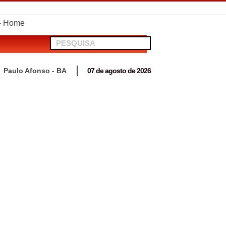
telionato em Antas
Paulo Afonso - BA
07 de agosto de 2026
 para acompanhar mutirão penal “Pena Justa”