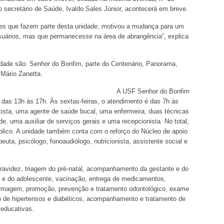
 secretário de Saúde, Ivaldo Sales Júnior, acontecerá em breve.
s que fazem parte desta unidade, motivou a mudança para um
suários, mas que permanecesse na área de abrangência”, explica
nidade são: Senhor do Bonfim, parte do Centenário, Panorama,
Mário Zanetta.
A USF Senhor do Bonfim
e das 13h às 17h. Às sextas-feiras, o atendimento é das 7h às
ista, uma agente de saúde bucal, uma enfermeira, duas técnicas
, uma auxiliar de serviços gerais e uma recepcionista. No total,
blico. A unidade também conta com o reforço do Núcleo de apoio
uta, psicólogo, fonoaudiólogo, nutricionista, assistente social e
gravidez, triagem do pré-natal, acompanhamento da gestante e do
a e do adolescente, vacinação, entrega de medicamentos,
fermagem, promoção, prevenção e tratamento odontológico, exame
o de hipertensos e diabéticos, acompanhamento e tratamento de
 educativas.