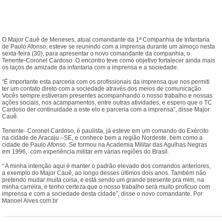
O Major Cauê de Meneses, atual comandante da 1ª Companhia de Infantaria
de Paulo Afonso, esteve se reunindo com a imprensa durante um almoço nesta
sexta-feira (30), para apresentar o novo comandante da companhia, o
Tenente-Coronel Cardoso. O encontro teve como objetivo fortalecer ainda mais
os laços de amizade da infantaria com a imprensa e a sociedade.
“É importante esta parceria com os profissionais da imprensa que nos permiti
ter um contato direto com a sociedade através dos meios de comunicação.
Vocês sempre estiveram presentes acompanhando o nosso trabalho e nossas
ações sociais, nos acampamentos, entre outras atividades, e espero que o TC
Cardoso der continuidade a este elo e parceria com a imprensa”, disse Major
Cauê.
Tenente- Coronel Cardoso, é paulista, já esteve em um comando do Exército
na cidade de Aracaju –SE, e conhece bem a região Nordeste, bem como a
cidade de Paulo Afonso. Se formou na Academia Militar das Agulhas Negras
em 1996, com experiência militar em várias regiões do Brasil.
“ A minha intenção aqui é manter o padrão elevado dos comandos anteriores,
a exemplo do Major Cauê, ao longo desses últimos dois anos. Também não
pretendo mudar muita coisa, e está sendo um grande presente pra mim, na
minha carreira, e tenho certeza que o nosso trabalho será muito profícuo com
imprensa e com a sociedade desta cidade”, disse o novo comandante. Por
Manoel Alves.com.br