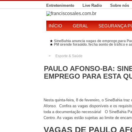
Entretenimento
Live Radio
Sobre nós
INÍCIO
GERAL
SEGURANÇA P
SineBahia anuncia vagas de emprego para Pa
★
PM prende foragido, fecha ponto de tráfico e 
★
Polícia Federal realiza operação contra susp
★
Candidatura de Kleber Rosa em 2026 divide P
★
Esporte & Saúde
PAULO AFONSO-BA: SIN
EMPREGO PARA ESTA QUI
Nesta quinta-feira, 8 de fevereiro, o SineBahia tr
Afonso. Confira as vagas disponíveis e os requisit
toda a documentação necessária! O SineBahia Paul
Centro. As vagas estão sujeitas ao limite de enca
VAGAS DE PAULO AFO