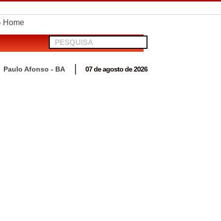
telionato em Antas
Paulo Afonso - BA
07 de agosto de 2026
 para acompanhar mutirão penal “Pena Justa”