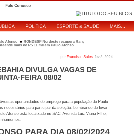
Fale Conosco
ÚBLICA
POLÍTICA
ESPORTE & SAÚDE
MAIS…
ulo Afonso
RONDESP Nordeste recupera Range Rover com restrição por es
★
apreende mais de R$ 11 mil em Paulo Afonso
eitos de ataque que matou indígena em comunidade Pataxó na Bahia
SOL entre disputa à Câmara e ao governo da Bahia
TJ-BA institui comissão
★
por
Francisco Sales
-
fev 8, 2024
EBAHIA DIVULGA VAGAS DE
NTA-FEIRA 08/02
az diversas oportunidades de emprego para a população de Paulo
os necessários para participar da seleção. Lembrando de levar
o Afonso está localizado no SAC, Avenida Luiz Viana Filho,
minhamentos.
NSO PARA DIA 08/02/2024