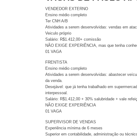
VENDEDOR EXTERNO
Ensino médio completo
Ter CNH A/B
Atividades a serem desenvolvidas: vendas em ataca
Veiculo próprio
Salário: R$1.412,00+ comissão
NÃO EXIGE EXPERIÊNCIA, mas que tenha conhec
01 VAGA
FRENTISTA
Ensino médio completo
Atividades a serem desenvolvidas: abastecer veículo
da venda.
Desejável: que já tenha trabalhado em supermerca
interpessoal.
Salário: R$1.412,00 + 30% salubridade + vale refei
NÃO EXIGE EXPERIÊNCIA
01 VAGA
SUPERVISOR DE VENDAS
Experiência mínima de 6 meses
Superior em contabilidade, administração ou técni