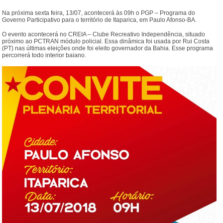
Na próxima sexta feira, 13/07, acontecerá às 09h o PGP – Programa do
Governo Participativo para o território de Itaparica, em Paulo Afonso-BA.
O evento acontecerá no CREIA – Clube Recreativo Independência, situado
próximo ao PCTRAN módulo policial. Essa dinâmica foi usada por Rui Costa
(PT) nas últimas eleições onde foi eleito governador da Bahia. Esse programa
percorrerá todo interior baiano.