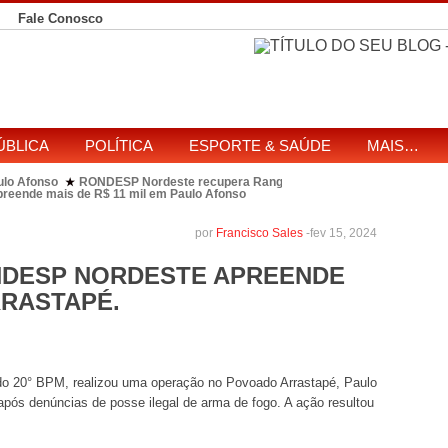
Fale Conosco
ÚBLICA
POLÍTICA
ESPORTE & SAÚDE
MAIS…
ulo Afonso
RONDESP Nordeste recupera Range Rover com restrição por es
★
apreende mais de R$ 11 mil em Paulo Afonso
eitos de ataque que matou indígena em comunidade Pataxó na Bahia
SOL entre disputa à Câmara e ao governo da Bahia
TJ-BA institui comissão
★
por
Francisco Sales
-
fev 15, 2024
NDESP NORDESTE APREENDE
RASTAPÉ.
o 20° BPM, realizou uma operação no Povoado Arrastapé, Paulo
após denúncias de posse ilegal de arma de fogo. A ação resultou