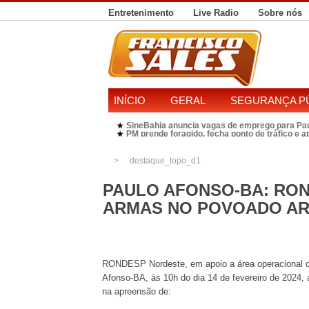
Entretenimento
Live Radio
Sobre nós
INÍCIO
GERAL
SEGURANÇA P
SineBahia anuncia vagas de emprego para Pa
★
PM prende foragido, fecha ponto de tráfico e 
★
Polícia Federal realiza operação contra susp
★
Candidatura de Kleber Rosa em 2026 divide P
★
destaque_topo_d1
PAULO AFONSO-BA: RO
ARMAS NO POVOADO AR
RONDESP Nordeste, em apoio a área operacional d
Afonso-BA, às 10h do dia 14 de fevereiro de 2024, 
na apreensão de: