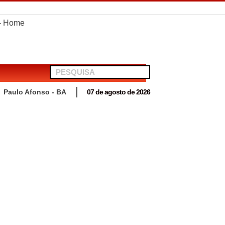
telionato em Antas
Paulo Afonso - BA
07 de agosto de 2026
 para acompanhar mutirão penal “Pena Justa”