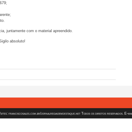
679;
rente;
to.
ia, juntamente com o material apreendido.
gilo absoluto!
es: franciscosales.com.br/jornalregiaoemdestaque.net Todos os direitos reservados. E-ma