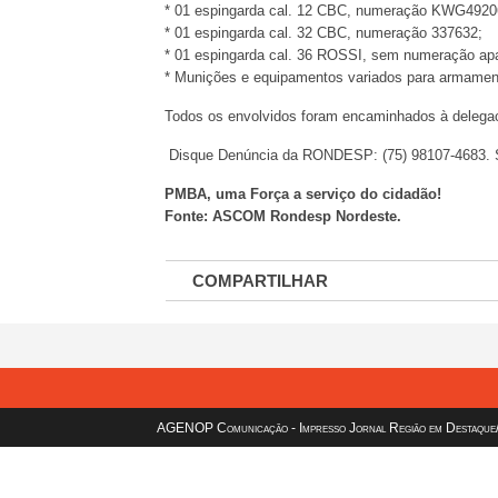
* 01 espingarda cal. 12 CBC, numeração KWG4920
* 01 espingarda cal. 32 CBC, numeração 337632;
* 01 espingarda cal. 36 ROSSI, sem numeração apa
* Munições e equipamentos variados para armamen
Todos os envolvidos foram encaminhados à delegac
Disque Denúncia da RONDESP: (75) 98107-4683. Si
PMBA, uma Força a serviço do cidadão!
Fonte: ASCOM Rondesp Nordeste.
COMPARTILHAR
AGENOP Comunicação - Impresso Jornal Região em Destaque/sit