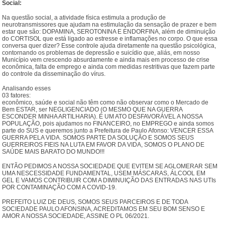
Social:
Na questão social, a atividade física estimula a produção de
neurotransmissores que ajudam na estimulação da sensação de prazer e bem
estar que são: DOPAMINA, SEROTONINA E ENDORFINA, além de diminuição
do CORTISOL que está ligado ao estresse e inflamações no corpo. O que essa
conversa quer dizer? Esse controle ajuda diretamente na questão psicológica,
contornando os problemas de depressão e suicídio que, aliás, em nosso
Município vem crescendo absurdamente e ainda mais em processo de crise
econômica, falta de emprego e ainda com medidas restritivas que fazem parte
do controle da disseminação do vírus.
Analisando esses
03 fatores:
econômico, saúde e social não têm como não observar como o Mercado de
Bem ESTAR, ser NEGLIGENCIADO (O MESMO QUE NA GUERRA
ESCONDER MINHA ARTILHARIA). É UM ATO DESFAVORÁVEL A NOSSA
POPULAÇÃO, pois ajudamos no FINANCEIRO, no EMPREGO e ainda somos
parte do SUS e queremos junto a Prefeitura de Paulo Afonso: VENCER ESSA
GUERRA PELA VIDA. SOMOS PARTE DA SOLUÇÃO E SOMOS SEUS
GUERREIROS FIEIS NA LUTA EM FAVOR DA VIDA, SOMOS O PLANO DE
SAÚDE MAIS BARATO DO MUNDO!!!
ENTÃO PEDIMOS A NOSSA SOCIEDADE QUE EVITEM SE AGLOMERAR SEM
UMA NESCESSIDADE FUNDAMENTAL, USEM MÁSCARAS, ÁLCOOL EM
GEL E VAMOS CONTRIBUIR COM A DIMINUIÇÃO DAS ENTRADAS NAS UTIs
POR CONTAMINAÇÃO COM A COVID-19.
PREFEITO LUIZ DE DEUS, SOMOS SEUS PARCEIROS E DE TODA
SOCIEDADE PAULO AFONSINA, ACREDITAMOS EM SEU BOM SENSO E
AMOR A NOSSA SOCIEDADE, ASSINE O PL 06/2021.