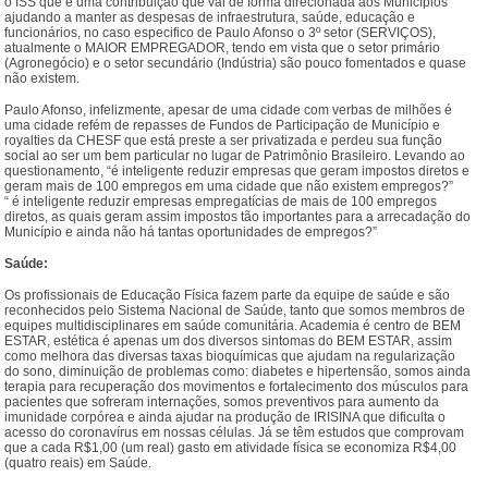
o ISS que é uma contribuição que vai de forma direcionada aos Municípios
ajudando a manter as despesas de infraestrutura, saúde, educação e
funcionários, no caso especifico de Paulo Afonso o 3º setor (SERVIÇOS),
atualmente o MAIOR EMPREGADOR, tendo em vista que o setor primário
(Agronegócio) e o setor secundário (Indústria) são pouco fomentados e quase
não existem.
Paulo Afonso, infelizmente, apesar de uma cidade com verbas de milhões é
uma cidade refém de repasses de Fundos de Participação de Município e
royalties da CHESF que está preste a ser privatizada e perdeu sua função
social ao ser um bem particular no lugar de Patrimônio Brasileiro. Levando ao
questionamento, “é inteligente reduzir empresas que geram impostos diretos e
geram mais de 100 empregos em uma cidade que não existem empregos?”
“ é inteligente reduzir empresas empregatícias de mais de 100 empregos
diretos, as quais geram assim impostos tão importantes para a arrecadação do
Município e ainda não há tantas oportunidades de empregos?”
Saúde:
Os profissionais de Educação Física fazem parte da equipe de saúde e são
reconhecidos pelo Sistema Nacional de Saúde, tanto que somos membros de
equipes multidisciplinares em saúde comunitária. Academia é centro de BEM
ESTAR, estética é apenas um dos diversos sintomas do BEM ESTAR, assim
como melhora das diversas taxas bioquímicas que ajudam na regularização
do sono, diminuição de problemas como: diabetes e hipertensão, somos ainda
terapia para recuperação dos movimentos e fortalecimento dos músculos para
pacientes que sofreram internações, somos preventivos para aumento da
imunidade corpórea e ainda ajudar na produção de IRISINA que dificulta o
acesso do coronavírus em nossas células. Já se têm estudos que comprovam
que a cada R$1,00 (um real) gasto em atividade física se economiza R$4,00
(quatro reais) em Saúde.