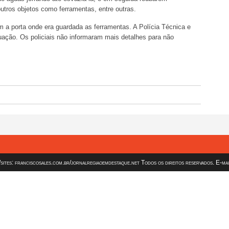
utros objetos como ferramentas, entre outras.
 a porta onde era guardada as ferramentas. A Polícia Técnica e
ituação. Os policiais não informaram mais detalhes para não
es: franciscosales.com.br/jornalregiaoemdestaque.net Todos os direitos reservados. E-ma