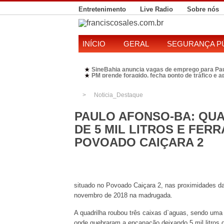
Entretenimento
Live Radio
Sobre nós
INÍCIO
GERAL
SEGURANÇA P
SineBahia anuncia vagas de emprego para Pa
★
PM prende foragido, fecha ponto de tráfico e 
★
Polícia Federal realiza operação contra susp
★
Candidatura de Kleber Rosa em 2026 divide P
★
Noticia_Destaque
PAULO AFONSO-BA: QUA
DE 5 MIL LITROS E FE
POVOADO CAIÇARA 2
situado no Povoado Caiçara 2, nas proximidades d
novembro de 2018 na madrugada.
A quadrilha roubou três caixas d`aguas, sendo uma de
onde quebraram a encanação deixando 5 mil litros 