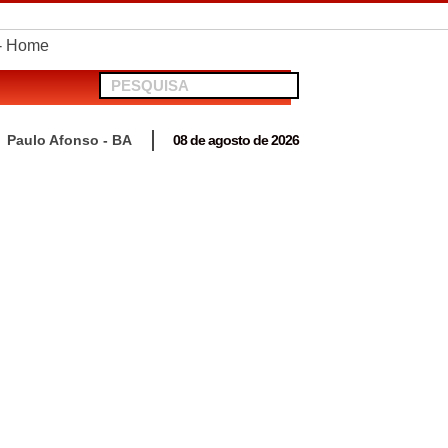
telionato em Antas
Paulo Afonso - BA
08 de agosto de 2026
 para acompanhar mutirão penal “Pena Justa”