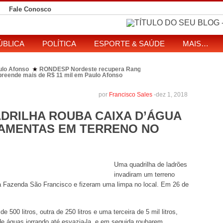
Fale Conosco
ÚBLICA
POLÍTICA
ESPORTE & SAÚDE
MAIS…
ulo Afonso
RONDESP Nordeste recupera Range Rover com restrição por es
★
apreende mais de R$ 11 mil em Paulo Afonso
eitos de ataque que matou indígena em comunidade Pataxó na Bahia
SOL entre disputa à Câmara e ao governo da Bahia
TJ-BA institui comissão
★
por
Francisco Sales
-
dez 1, 2018
DRILHA ROUBA CAIXA D’ÁGUA
RRAMENTAS EM TERRENO NO
Uma quadrilha de ladrões
invadiram um terreno
a Fazenda São Francisco e fizeram uma limpa no local. Em 26 de
 500 litros, outra de 250 litros e uma terceira de 5 mil litros,
de águas jorrando até esvazia-la, e em seguida roubarem