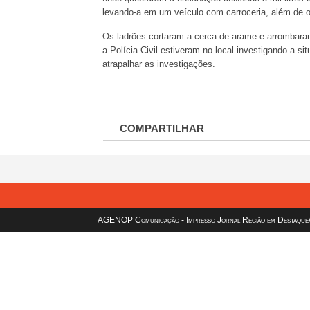
levando-a em um veículo com carroceria, além de o
Os ladrões cortaram a cerca de arame e arrombaram
a Polícia Civil estiveram no local investigando a s
atrapalhar as investigações.
COMPARTILHAR
AGENOP Comunicação - Impresso Jornal Região em Destaque/sit