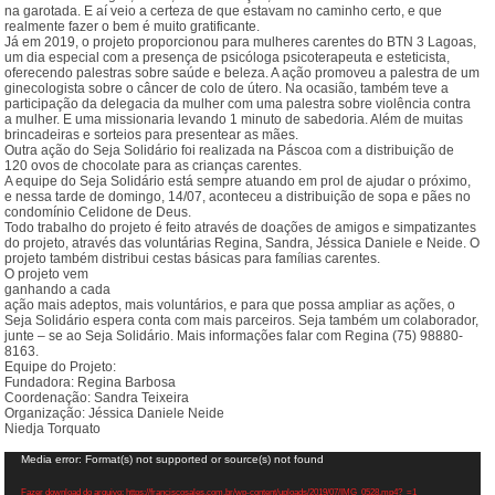
na garotada. E aí veio a certeza de que estavam no caminho certo, e que
realmente fazer o bem é muito gratificante.
Já em 2019, o projeto proporcionou para mulheres carentes do BTN 3 Lagoas,
um dia especial com a presença de psicóloga psicoterapeuta e esteticista,
oferecendo palestras sobre saúde e beleza. A ação promoveu a palestra de um
ginecologista sobre o câncer de colo de útero. Na ocasião, também teve a
participação da delegacia da mulher com uma palestra sobre violência contra
a mulher. E uma missionaria levando 1 minuto de sabedoria. Além de muitas
brincadeiras e sorteios para presentear as mães.
Outra ação do Seja Solidário foi realizada na Páscoa com a distribuição de
120 ovos de chocolate para as crianças carentes.
A equipe do Seja Solidário está sempre atuando em prol de ajudar o próximo,
e nessa tarde de domingo, 14/07, aconteceu a distribuição de sopa e pães no
condomínio Celidone de Deus.
Todo trabalho do projeto é feito através de doações de amigos e simpatizantes
do projeto, através das voluntárias Regina, Sandra, Jéssica Daniele e Neide. O
projeto também distribui cestas básicas para famílias carentes.
O projeto vem
ganhando a cada
ação mais adeptos, mais voluntários, e para que possa ampliar as ações, o
Seja Solidário espera conta com mais parceiros. Seja também um colaborador,
junte – se ao Seja Solidário. Mais informações falar com Regina (75) 98880-
8163.
Equipe do Projeto:
Fundadora: Regina Barbosa
Coordenação: Sandra Teixeira
Organização: Jéssica Daniele Neide
Niedja Torquato
Tocador
Media error: Format(s) not supported or source(s) not found
de
vídeo
Fazer download do arquivo: https://franciscosales.com.br/wp-content/uploads/2019/07/IMG_0528.mp4?_=1