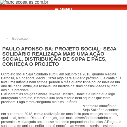
☰ MENU
Educação
PAULO AFONSO-BA: PROJETO SOCIAL: SEJA
SOLIDÁRIO REALIZADA MAIS UMA AÇÃO
SOCIAL, DISTRIBUIÇÃO DE SOPA E PÃES,
CONHEÇA O PROJETO
O projeto social Seja Solidário surgiu em outubro de 2018, quando Regina
Barbosa, a fundadora, decidiu fazer algo para ajudar o próximo. Ela conta que
teve uma infância bem sofrida, perdeu a mãe quanto tinha pouco mais de um
ano de idade, enfim, ela resolveu na medida da suas possibilidades ajudar
aos que precisam.
E aí vieram as amigas Sandra Teixeira, Jessica, Daniele e Neide que logo
abraçaram o projeto, e foram a luta para fazer o bem aqueles que tanto
precisam. Logo foram chegando mais voluntários.
A primeira atuação do
Seja Solidário aconteceu
em outubro de 2018, com q realização de uma festa para crianças carentes,
qual local, bem no Dia das Crianças, com muita diversão, brincadeira e
presentes. A criançada amou esse momento proporcionado a elas. A Regina e
sua turma de amigas, então, era só emoção, ao verem os sorrisos estanhados