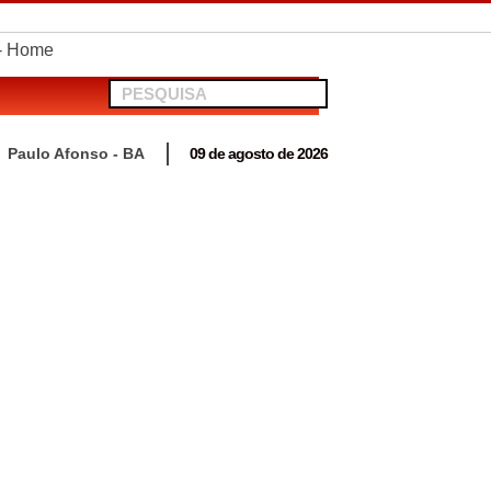
telionato em Antas
Paulo Afonso - BA
09 de agosto de 2026
 para acompanhar mutirão penal “Pena Justa”