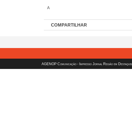
A
COMPARTILHAR
AGENOP Comunicação - Impresso Jornal Região em Destaque/sit