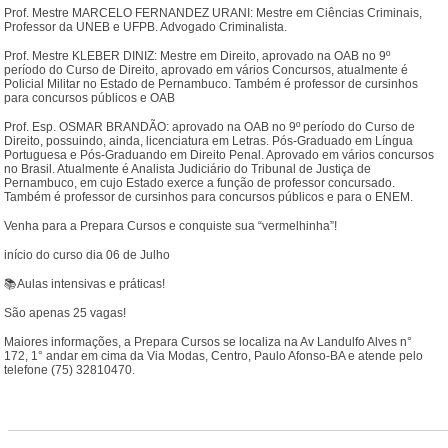
Prof. Mestre MARCELO FERNANDEZ URANI: Mestre em Ciências Criminais,
Professor da UNEB e UFPB. Advogado Criminalista.
Prof. Mestre KLEBER DINIZ: Mestre em Direito, aprovado na OAB no 9º
período do Curso de Direito, aprovado em vários Concursos, atualmente é
Policial Militar no Estado de Pernambuco. Também é professor de cursinhos
para concursos públicos e OAB
Prof. Esp. OSMAR BRANDÃO: aprovado na OAB no 9º período do Curso de
Direito, possuindo, ainda, licenciatura em Letras. Pós-Graduado em Língua
Portuguesa e Pós-Graduando em Direito Penal. Aprovado em vários concursos
no Brasil. Atualmente é Analista Judiciário do Tribunal de Justiça de
Pernambuco, em cujo Estado exerce a função de professor concursado.
Também é professor de cursinhos para concursos públicos e para o ENEM.
Venha para a Prepara Cursos e conquiste sua “vermelhinha”!
início do curso dia 06 de Julho
📚Aulas intensivas e práticas!
São apenas 25 vagas!
Maiores informações, a Prepara Cursos se localiza na Av Landulfo Alves n°
172, 1° andar em cima da Via Modas, Centro, Paulo Afonso-BA e atende pelo
telefone (75) 32810470.