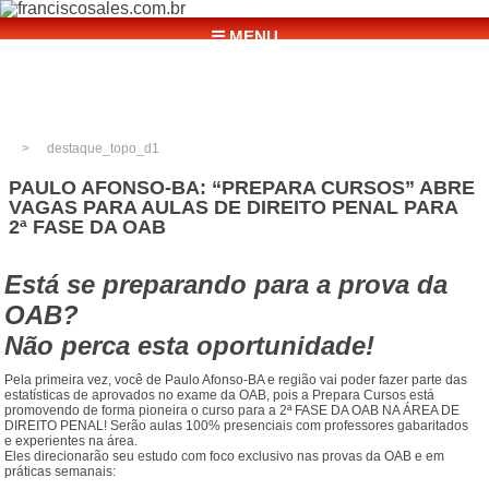
☰ MENU
destaque_topo_d1
PAULO AFONSO-BA: “PREPARA CURSOS” ABRE
VAGAS PARA AULAS DE DIREITO PENAL PARA
2ª FASE DA OAB
Está se preparando para a prova da
OAB?
Não perca esta oportunidade!
Pela primeira vez, você de Paulo Afonso-BA e região vai poder fazer parte das
estatísticas de aprovados no exame da OAB, pois a Prepara Cursos está
promovendo de forma pioneira o curso para a 2ª FASE DA OAB NA ÁREA DE
DIREITO PENAL! Serão aulas 100% presenciais com professores gabaritados
e experientes na área.
Eles direcionarão seu estudo com foco exclusivo nas provas da OAB e em
práticas semanais: