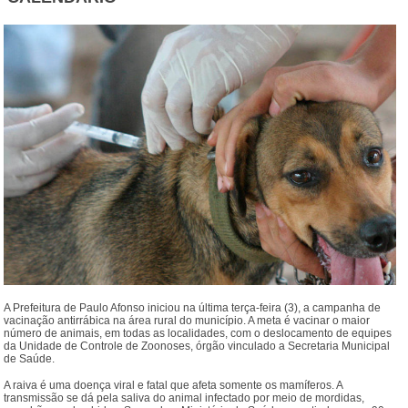
A Prefeitura de Paulo Afonso iniciou na última terça-feira (3), a campanha de
vacinação antirrábica na área rural do município. A meta é vacinar o maior
número de animais, em todas as localidades, com o deslocamento de equipes
da Unidade de Controle de Zoonoses, órgão vinculado a Secretaria Municipal
de Saúde.
A raiva é uma doença viral e fatal que afeta somente os mamíferos. A
transmissão se dá pela saliva do animal infectado por meio de mordidas,