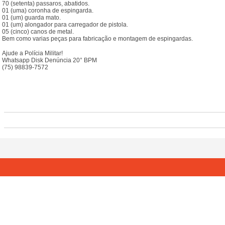
70 (setenta) passaros, abatidos.
01 (uma) coronha de espingarda.
01 (um) guarda mato.
01 (um) alongador para carregador de pistola.
05 (cinco) canos de metal.
Bem como varias peças para fabricação e montagem de espingardas.
Ajude a Polícia Militar!
Whatsapp Disk Denúncia 20° BPM
(75) 98839-7572