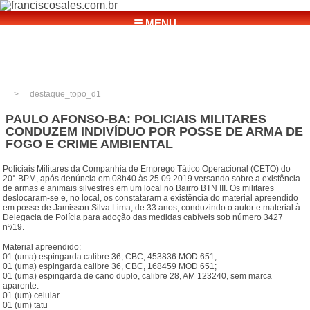
☰ MENU
destaque_topo_d1
PAULO AFONSO-BA: POLICIAIS MILITARES
CONDUZEM INDIVÍDUO POR POSSE DE ARMA DE
FOGO E CRIME AMBIENTAL
Policiais Militares da Companhia de Emprego Tático Operacional (CETO) do
20° BPM, após denúncia em 08h40 às 25.09.2019 versando sobre a existência
de armas e animais silvestres em um local no Bairro BTN III. Os militares
deslocaram-se e, no local, os constataram a existência do material apreendido
em posse de Jamisson Silva Lima, de 33 anos, conduzindo o autor e material à
Delegacia de Polícia para adoção das medidas cabíveis sob número 3427
nº/19.
Material apreendido:
01 (uma) espingarda calibre 36, CBC, 453836 MOD 651;
01 (uma) espingarda calibre 36, CBC, 168459 MOD 651;
01 (uma) espingarda de cano duplo, calibre 28, AM 123240, sem marca
aparente.
01 (um) celular.
01 (um) tatu