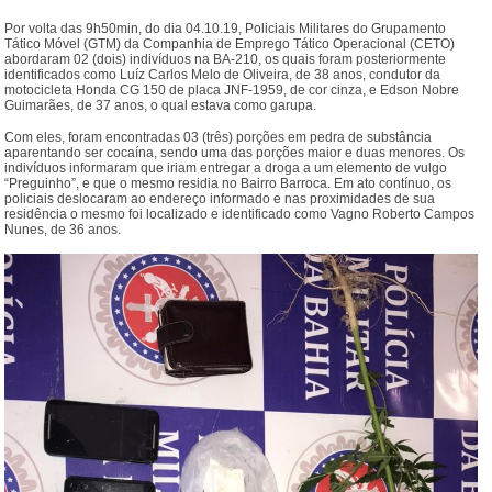
Por volta das 9h50min, do dia 04.10.19, Policiais Militares do Grupamento
Tático Móvel (GTM) da Companhia de Emprego Tático Operacional (CETO)
abordaram 02 (dois) indivíduos na BA-210, os quais foram posteriormente
identificados como Luíz Carlos Melo de Oliveira, de 38 anos, condutor da
motocicleta Honda CG 150 de placa JNF-1959, de cor cinza, e Edson Nobre
Guimarães, de 37 anos, o qual estava como garupa.
Com eles, foram encontradas 03 (três) porções em pedra de substância
aparentando ser cocaína, sendo uma das porções maior e duas menores. Os
indivíduos informaram que iriam entregar a droga a um elemento de vulgo
“Preguinho”, e que o mesmo residia no Bairro Barroca. Em ato contínuo, os
policiais deslocaram ao endereço informado e nas proximidades de sua
residência o mesmo foi localizado e identificado como Vagno Roberto Campos
Nunes, de 36 anos.