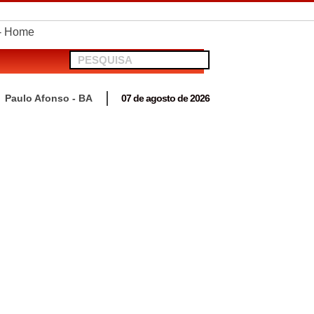
telionato em Antas
Paulo Afonso - BA
07 de agosto de 2026
 para acompanhar mutirão penal “Pena Justa”