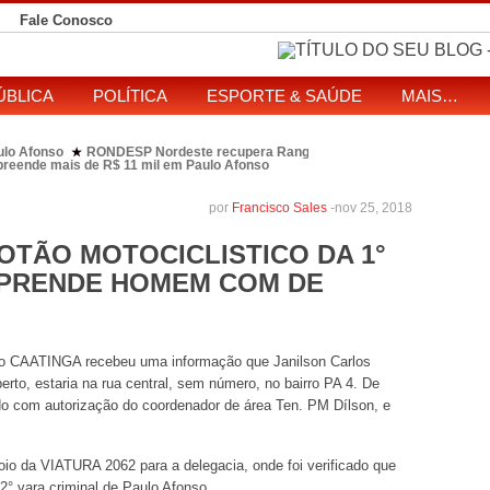
Fale Conosco
ÚBLICA
POLÍTICA
ESPORTE & SAÚDE
MAIS…
ulo Afonso
RONDESP Nordeste recupera Range Rover com restrição por es
★
apreende mais de R$ 11 mil em Paulo Afonso
eitos de ataque que matou indígena em comunidade Pataxó na Bahia
SOL entre disputa à Câmara e ao governo da Bahia
TJ-BA institui comissão
★
por
Francisco Sales
-
nov 25, 2018
OTÃO MOTOCICLISTICO DA 1°
R PRENDE HOMEM COM DE
ção CAATINGA recebeu uma informação que Janilson Carlos
to, estaria na rua central, sem número, no bairro PA 4. De
ado com autorização do coordenador de área Ten. PM Dílson, e
oio da VIATURA 2062 para a delegacia, onde foi verificado que
2° vara criminal de Paulo Afonso.