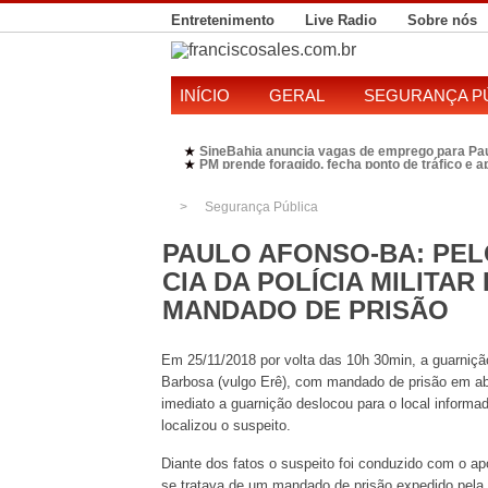
Entretenimento
Live Radio
Sobre nós
INÍCIO
GERAL
SEGURANÇA P
SineBahia anuncia vagas de emprego para Pa
★
PM prende foragido, fecha ponto de tráfico e 
★
Polícia Federal realiza operação contra susp
★
Candidatura de Kleber Rosa em 2026 divide P
★
Segurança Pública
PAULO AFONSO-BA: PEL
CIA DA POLÍCIA MILITA
MANDADO DE PRISÃO
Em 25/11/2018 por volta das 10h 30min, a guarni
Barbosa (vulgo Erê), com mandado de prisão em aber
imediato a guarnição deslocou para o local inform
localizou o suspeito.
Diante dos fatos o suspeito foi conduzido com o ap
se tratava de um mandado de prisão expedido pela 