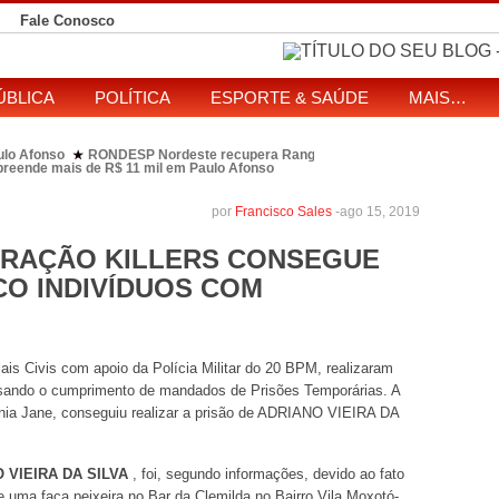
Fale Conosco
ÚBLICA
POLÍTICA
ESPORTE & SAÚDE
MAIS…
ulo Afonso
RONDESP Nordeste recupera Range Rover com restrição por es
★
apreende mais de R$ 11 mil em Paulo Afonso
eitos de ataque que matou indígena em comunidade Pataxó na Bahia
SOL entre disputa à Câmara e ao governo da Bahia
TJ-BA institui comissão
★
por
Francisco Sales
-
ago 15, 2019
ERAÇÃO KILLERS CONSEGUE
CO INDIVÍDUOS COM
 Civis com apoio da Polícia Militar do 20 BPM, realizaram
isando o cumprimento de mandados de Prisões Temporárias. A
tônia Jane, conseguiu realizar a prisão de ADRIANO VIEIRA DA
 VIEIRA DA SILVA
, foi, segundo informações, devido ao fato
 uma faca peixeira no Bar da Clemilda no Bairro Vila Moxotó-