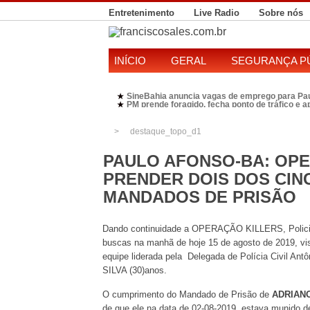
Entretenimento
Live Radio
Sobre nós
INÍCIO
GERAL
SEGURANÇA P
SineBahia anuncia vagas de emprego para Pa
★
PM prende foragido, fecha ponto de tráfico e 
★
Polícia Federal realiza operação contra susp
★
Candidatura de Kleber Rosa em 2026 divide P
★
destaque_topo_d1
PAULO AFONSO-BA: OP
PRENDER DOIS DOS CIN
MANDADOS DE PRISÃO
Dando continuidade a OPERAÇÃO KILLERS, Policiais
buscas na manhã de hoje 15 de agosto de 2019, v
equipe liderada pela Delegada de Polícia Civil An
SILVA (30)anos.
O cumprimento do Mandado de Prisão de
ADRIANO
de que ele na data de 02-08-2019, estava munido de