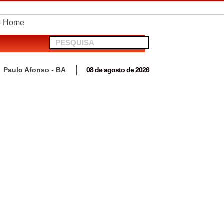
telionato em Antas
Paulo Afonso - BA
08 de agosto de 2026
 para acompanhar mutirão penal “Pena Justa”