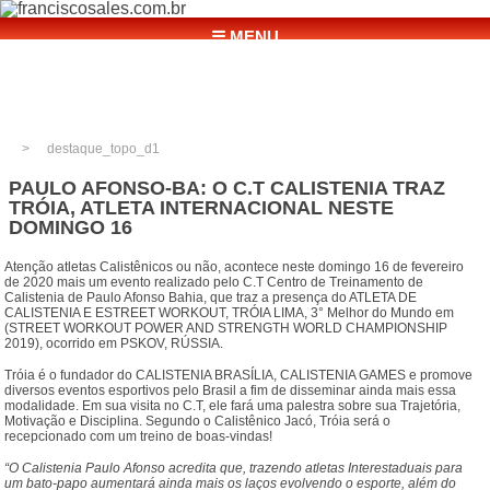
☰ MENU
destaque_topo_d1
PAULO AFONSO-BA: O C.T CALISTENIA TRAZ
TRÓIA, ATLETA INTERNACIONAL NESTE
DOMINGO 16
Atenção atletas Calistênicos ou não, acontece neste domingo 16 de fevereiro
de 2020 mais um evento realizado pelo C.T Centro de Treinamento de
Calistenia de Paulo Afonso Bahia, que traz a presença do ATLETA DE
CALISTENIA E ESTREET WORKOUT, TRÓIA LIMA, 3° Melhor do Mundo em
(STREET WORKOUT POWER AND STRENGTH WORLD CHAMPIONSHIP
2019), ocorrido em PSKOV, RÚSSIA.
Tróia é o fundador do CALISTENIA BRASÍLIA, CALISTENIA GAMES e promove
diversos eventos esportivos pelo Brasil a fim de disseminar ainda mais essa
modalidade. Em sua visita no C.T, ele fará uma palestra sobre sua Trajetória,
Motivação e Disciplina. Segundo o Calistênico Jacó, Tróia será o
recepcionado com um treino de boas-vindas!
“O Calistenia Paulo Afonso acredita que, trazendo atletas Interestaduais para
um bato-papo aumentará ainda mais os laços evolvendo o esporte, além do