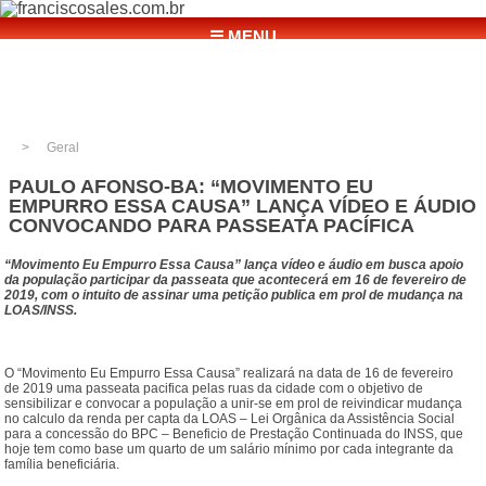
☰ MENU
Geral
PAULO AFONSO-BA: “MOVIMENTO EU
EMPURRO ESSA CAUSA” LANÇA VÍDEO E ÁUDIO
CONVOCANDO PARA PASSEATA PACÍFICA
“Moviment
o Eu Empurro Essa Causa” lança vídeo e áudio em busca apoio
da população participar da passeata que acontecerá em 16 de fevereiro de
2019, com o intuito de assinar uma petição publica em prol de mudança na
LOAS/INSS.
O “Movimento Eu Empurro Essa Causa” realizará na data de 16 de fevereiro
de 2019 uma passeata pacifica pelas ruas da cidade com o objetivo de
sensibilizar e convocar a população a unir-se em prol de reivindicar mudança
no calculo da renda per capta da LOAS – Lei Orgânica da Assistência Social
para a concessão do BPC – Beneficio de Prestação Continuada do INSS, que
hoje tem como base um quarto de um salário mínimo por cada integrante da
família beneficiária.