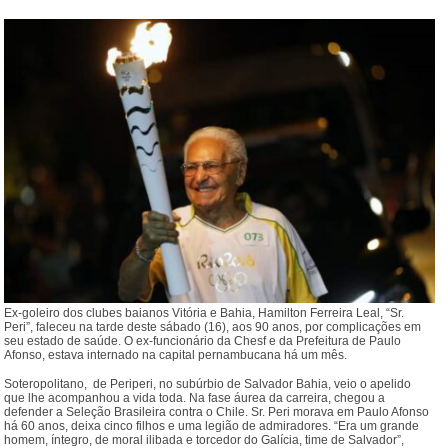
Ex-goleiro dos clubes baianos Vitória e Bahia, Hamilton Ferreira Leal, “Sr.
Peri”, faleceu na tarde deste sábado (16), aos 90 anos, por complicações em
seu estado de saúde. O ex-funcionário da Chesf e da Prefeitura de Paulo
Afonso, estava internado na capital pernambucana há um mês.
Soteropolitano, de Periperi, no subúrbio de Salvador Bahia, veio o apelido
que lhe acompanhou a vida toda. Na fase áurea da carreira, chegou a
defender a Seleção Brasileira contra o Chile. Sr. Peri morava em Paulo Afonso
há 60 anos, deixa cinco filhos e uma legião de admiradores. “Era um grande
homem, íntegro, de moral ilibada e torcedor do Galícia, time de Salvador”,