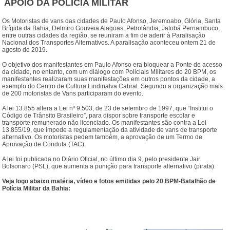
APOIO DA POLÍCIA MILITAR
Os Motoristas de vans das cidades de Paulo Afonso, Jeremoabo, Glória, Santa
Brígida da Bahia, Delmiro Gouveia Alagoas, Petrolândia, Jatobá Pernambuco,
entre outras cidades da região, se reuniram a fim de aderir à Paralisação
Nacional dos Transportes Alternativos. A paralisação aconteceu ontem 21 de
agosto de 2019.
O objetivo dos manifestantes em Paulo Afonso era bloquear a Ponte de acesso
da cidade, no entanto, com um diálogo com Policiais Militares do 20 BPM, os
manifestantes realizaram suas manifestações em outros pontos da cidade, a
exemplo do Centro de Cultura Lindinalva Cabral. Segundo a organização mais
de 200 motoristas de Vans participaram do evento.
A lei 13.855 altera a Lei nº 9.503, de 23 de setembro de 1997, que “Institui o
Código de Trânsito Brasileiro”, para dispor sobre transporte escolar e
transporte remunerado não licenciado. Os manifestantes são contra a Lei
13.855/19, que impede a regulamentação da atividade de vans de transporte
alternativo. Os motoristas pedem também, a aprovação de um Termo de
Aprovação de Conduta (TAC).
A lei foi publicada no Diário Oficial, no último dia 9, pelo presidente Jair
Bolsonaro (PSL), que aumenta a punição para transporte alternativo (pirata).
Veja logo abaixo matéria, vídeo e fotos emitidas pelo 20 BPM-Batalhão de
Polícia Militar da Bahia: