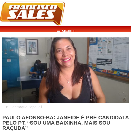
☰ MENU
destaque_topo_d1
PAULO AFONSO-BA: JANEIDE É PRÉ CANDIDATA
PELO PT. “SOU UMA BAIXINHA, MAIS SOU
RAÇUDA”