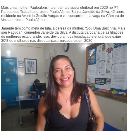
Mais uma mulher Pauloafonsina entra na disputa eleitoral em 2020 no PT-
Partido dos Trabalhadores de Paulo Afonso Bahia, Janeide da Silva, 42 anos,
residente na Avenida Getúlio Vargas e vai concorrer uma vaga na Câmara de
Vereadores de Paulo Afonso.
Janeide tem como meta de luta, a defesa da mulher. “Sou Uma Baixinha, Mais
sou Raçuda” , comentou Janeide da Silva. A disputa partidária pelas filiações
de mulheres está grande, isso, devido a nova legislação eleitoral que exige
30% de mulheres nas disputas para vereadores em 2020.