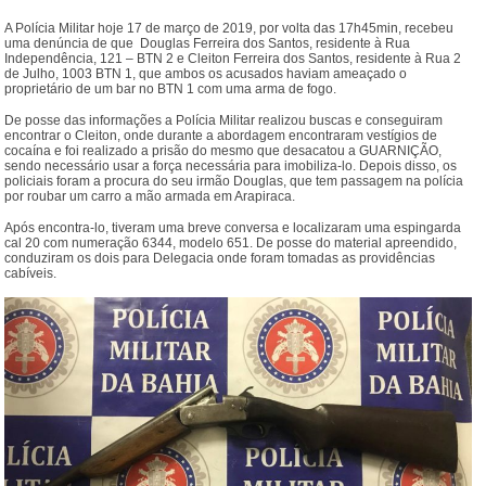
A Polícia Militar hoje 17 de março de 2019, por volta das 17h45min, recebeu
uma denúncia de que Douglas Ferreira dos Santos, residente à Rua
Independência, 121 – BTN 2 e Cleiton Ferreira dos Santos, residente à Rua 2
de Julho, 1003 BTN 1, que ambos os acusados haviam ameaçado o
proprietário de um bar no BTN 1 com uma arma de fogo.
De posse das informações a Polícia Militar realizou buscas e conseguiram
encontrar o Cleiton, onde durante a abordagem encontraram vestígios de
cocaína e foi realizado a prisão do mesmo que desacatou a GUARNIÇÃO,
sendo necessário usar a força necessária para imobiliza-lo. Depois disso, os
policiais foram a procura do seu irmão Douglas, que tem passagem na polícia
por roubar um carro a mão armada em Arapiraca.
Após encontra-lo, tiveram uma breve conversa e localizaram uma espingarda
cal 20 com numeração 6344, modelo 651. De posse do material apreendido,
conduziram os dois para Delegacia onde foram tomadas as providências
cabíveis.