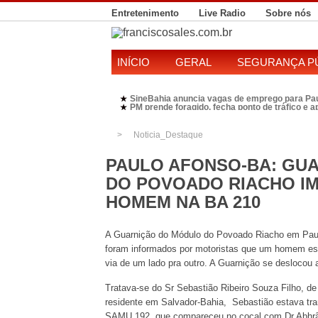
Entretenimento
Live Radio
Sobre nós
INÍCIO
GERAL
SEGURANÇA P
SineBahia anuncia vagas de emprego para Pa
★
PM prende foragido, fecha ponto de tráfico e 
★
Polícia Federal realiza operação contra susp
★
Candidatura de Kleber Rosa em 2026 divide P
★
Noticia_Destaque
PAULO AFONSO-BA: GU
DO POVOADO RIACHO IM
HOMEM NA BA 210
A Guarnição do Módulo do Povoado Riacho em Paulo
foram informados por motoristas que um homem es
via de um lado pra outro. A Guarnição se deslocou a
Tratava-se do Sr Sebastião Ribeiro Souza Filho, d
residente em Salvador-Bahia, Sebastião estava tra
SAMU 192, que compareceu no cocal com Dr Abhrão