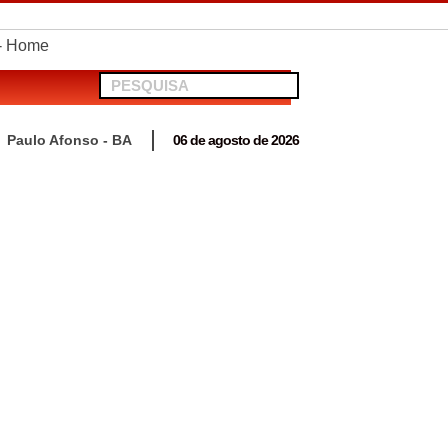
telionato em Antas
Paulo Afonso - BA
06 de agosto de 2026
 para acompanhar mutirão penal “Pena Justa”