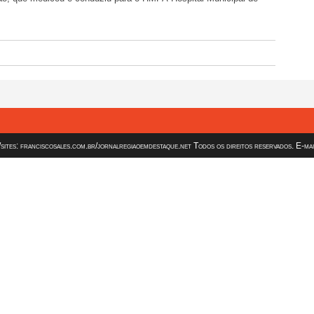
es: franciscosales.com.br/jornalregiaoemdestaque.net Todos os direitos reservados. E-ma