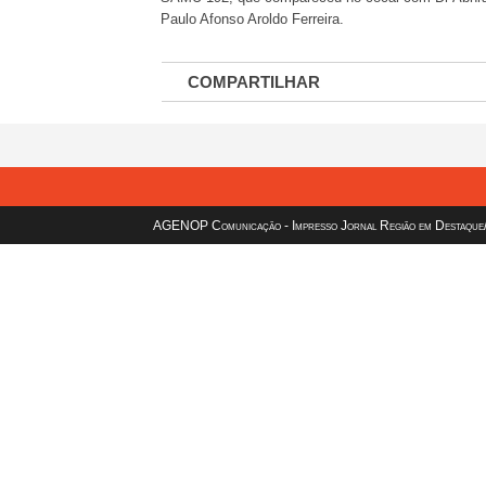
Paulo Afonso Aroldo Ferreira.
COMPARTILHAR
AGENOP Comunicação - Impresso Jornal Região em Destaque/sit