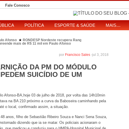
Fale Conosco
ÚBLICA
POLÍTICA
ESPORTE & SAÚDE
MAIS…
ulo Afonso
RONDESP Nordeste recupera Range Rover com restrição por es
★
apreende mais de R$ 11 mil em Paulo Afonso
eitos de ataque que matou indígena em comunidade Pataxó na Bahia
SOL entre disputa à Câmara e ao governo da Bahia
TJ-BA institui comissão
★
por
Francisco Sales
-
jul 3, 2018
ARNIÇÃO DA PM DO MÓDULO
PEDEM SUICÍDIO DE UM
 Afonso-BA,hoje 03 de julho de 2018, por volta das 14h10min
tava na BA 210 próximo a curva da Baboseira caminhando pela
té o local, confirmado assim, a situação.
e 48 anos, filho de Sebastião Ribeiro Souza e Nanci Sena Souza,
nstornado dizendo que ia se matar. Os policiais acionaram o
, que medicou e conduziu para o HMPA-Hospital Municipal de