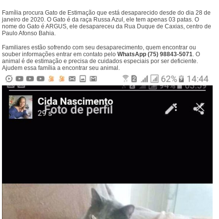
Família procura Gato de Estimação que está desaparecido desde do dia 28 de
janeiro de 2020. O Gato é da raça Russa Azul, ele tem apenas 03 patas. O
nome do Gato é ARGUS, ele desapareceu da Rua Duque de Caxias, centro de
Paulo Afonso Bahia.
Familiares estão sofrendo com seu desaparecimento, quem encontrar ou
souber informações entrar em contato pelo
WhatsApp (75) 98843-5071
. O
animal é de estimação e precisa de cuidados especiais por ser deficiente.
Ajudem essa família a encontrar seu animal.