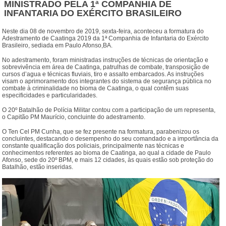
MINISTRADO PELA 1ª COMPANHIA DE
INFANTARIA DO EXÉRCITO BRASILEIRO
Neste dia 08 de novembro de 2019, sexta-feira, aconteceu a formatura do
Adestramento de Caatinga 2019 da 1ª Companhia de Infantaria do Exército
Brasileiro, sediada em Paulo Afonso,BA.
No adestramento, foram ministradas instruções de técnicas de orientação e
sobrevivência em área de Caatinga, patrulhas de combate, transposição de
cursos d’agua e técnicas fluviais, tiro e assalto embarcados. As instruções
visam o aprimoramento dos integrantes do sistema de segurança pública no
combate à criminalidade no bioma de Caatinga, o qual contêm suas
especificidades e particularidades.
O 20º Batalhão de Polícia Militar contou com a participação de um representa,
o Capitão PM Maurício, concluinte do adestramento.
O Ten Cel PM Cunha, que se fez presente na formatura, parabenizou os
concluintes, destacando o desempenho do seu comandado e a importância da
constante qualificação dos policiais, principalmente nas técnicas e
conhecimentos referentes ao bioma de Caatinga, ao qual a cidade de Paulo
Afonso, sede do 20º BPM, e mais 12 cidades, às quais estão sob proteção do
Batalhão, estão inseridas.