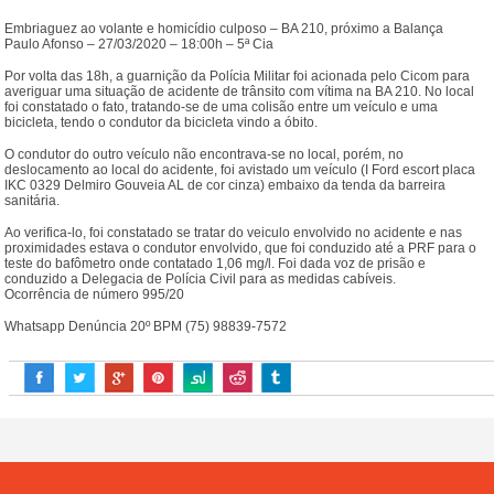
Embriaguez ao volante e homicídio culposo – BA 210, próximo a Balança
Paulo Afonso – 27/03/2020 – 18:00h – 5ª Cia
Por volta das 18h, a guarnição da Polícia Militar foi acionada pelo Cicom para
averiguar uma situação de acidente de trânsito com vítima na BA 210. No local
foi constatado o fato, tratando-se de uma colisão entre um veículo e uma
bicicleta, tendo o condutor da bicicleta vindo a óbito.
O condutor do outro veículo não encontrava-se no local, porém, no
deslocamento ao local do acidente, foi avistado um veículo (I Ford escort placa
IKC 0329 Delmiro Gouveia AL de cor cinza) embaixo da tenda da barreira
sanitária.
Ao verifica-lo, foi constatado se tratar do veiculo envolvido no acidente e nas
proximidades estava o condutor envolvido, que foi conduzido até a PRF para o
teste do bafômetro onde contatado 1,06 mg/l. Foi dada voz de prisão e
conduzido a Delegacia de Polícia Civil para as medidas cabíveis.
Ocorrência de número 995/20
Whatsapp Denúncia 20º BPM (75) 98839-7572