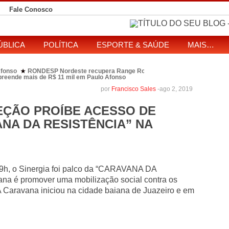
Fale Conosco
ÚBLICA
POLÍTICA
ESPORTE & SAÚDE
MAIS…
restrição por estelionato em Antas
PM prende foragido, fecha ponto de t
★
eitos de ataque que matou indígena em comunidade Pataxó na Bahia
SOL entre disputa à Câmara e ao governo da Bahia
TJ-BA institui comissão
★
por
Francisco Sales
-
ago 2, 2019
ulo Afonso
EÇÃO PROÍBE ACESSO DE
NA DA RESISTÊNCIA” NA
09h, o Sinergia foi palco da “CARAVANA DA
na é promover uma mobilização social contra os
A Caravana iniciou na cidade baiana de Juazeiro e em