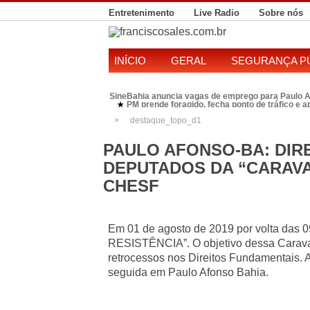
Entretenimento
Live Radio
Sobre nós
INÍCIO
GERAL
SEGURANÇA P
RONDESP Nordeste recupera Range Rover com 
★
Polícia Federal realiza operação contra susp
★
Candidatura de Kleber Rosa em 2026 divide P
★
destaque_topo_d1
SineBahia anuncia vagas de emprego para Pa
★
PAULO AFONSO-BA: DIR
DEPUTADOS DA “CARAVA
CHESF
Em 01 de agosto de 2019 por volta das 
RESISTÊNCIA”. O objetivo dessa Carava
retrocessos nos Direitos Fundamentais. 
seguida em Paulo Afonso Bahia.