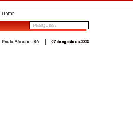
ráfico e apreende mais de R$ 11 mil em Paulo Afonso
Paulo Afonso - BA
07 de agosto de 2026
 para acompanhar mutirão penal “Pena Justa”