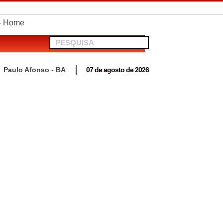
telionato em Antas
Paulo Afonso - BA
07 de agosto de 2026
 para acompanhar mutirão penal “Pena Justa”