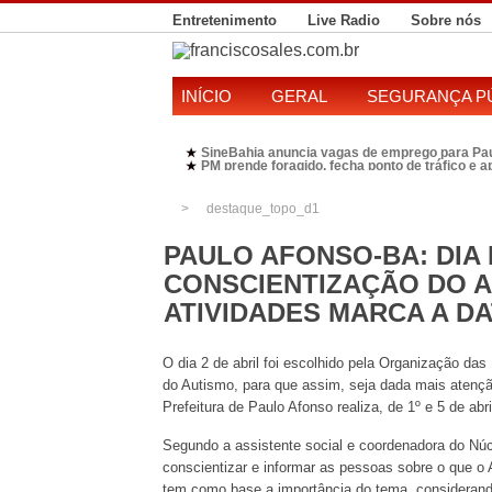
Entretenimento
Live Radio
Sobre nós
INÍCIO
GERAL
SEGURANÇA P
SineBahia anuncia vagas de emprego para Pa
★
PM prende foragido, fecha ponto de tráfico e 
★
Polícia Federal realiza operação contra susp
★
Candidatura de Kleber Rosa em 2026 divide P
★
destaque_topo_d1
PAULO AFONSO-BA: DIA
CONSCIENTIZAÇÃO DO A
ATIVIDADES MARCA A DA
O dia 2 de abril foi escolhido pela Organização d
do Autismo, para que assim, seja dada mais atenção
Prefeitura de Paulo Afonso realiza, de 1º e 5 de abr
Segundo a assistente social e coordenadora do Nú
conscientizar e informar as pessoas sobre o que o 
tem como base a importância do tema, considerando