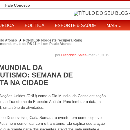
Fale Conosco
ÚBLICA
POLÍTICA
ESPORTE & SAÚDE
MAIS…
ulo Afonso
RONDESP Nordeste recupera Range Rover com restrição por es
★
apreende mais de R$ 11 mil em Paulo Afonso
eitos de ataque que matou indígena em comunidade Pataxó na Bahia
SOL entre disputa à Câmara e ao governo da Bahia
TJ-BA institui comissão
★
por
Francisco Sales
-
mar 25, 2019
 MUNDIAL DA
UTISMO: SEMANA DE
TA NA CIDADE
as Nações Unidas (ONU) como o Dia Mundial da Conscientização
 ao Transtorno do Espectro Autista. Para lembrar a data, a
il, uma série de atividades.
cleo Desenvolver, Carla Samara, o evento tem como objetivo
Autismo e como lidar com o transtorno. Ela explica que a ação
 que grande parte dos pacientes atendidos pela unidade é