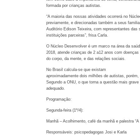
formada por crianças autistas.
“A maioria das nossas atividades ocorrerá no Núcl
previamente, e direcionadas também a seus familia
Auditório Edison Teixeira, com representantes das
instituições parceiras”, frisa Carla.
O Núcleo Desenvolver é um marco na área da saúde
2018, atende crianças de 2 a12 anos com doenças 
do corpo, da mente, e das relações sociais.
No Brasil calcula-se que existam
aproximadamente dois milhões de autistas, porém,
Segundo a ONU, o que torna a questão mais grave é
adequado.
Programação:
Segunda-feira (1º/4):
Manhã – Acolhimento, café da manhã e palestra “A 
Responsáveis: psicopedagogas Josi e Karla