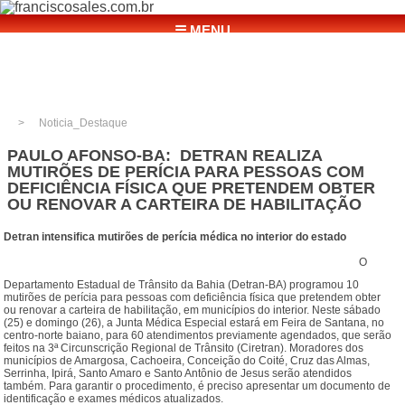
☰ MENU
Noticia_Destaque
PAULO AFONSO-BA: DETRAN REALIZA
MUTIRÕES DE PERÍCIA PARA PESSOAS COM
DEFICIÊNCIA FÍSICA QUE PRETENDEM OBTER
OU RENOVAR A CARTEIRA DE HABILITAÇÃO
Detran intensifica mutirões de perícia médica no interior do estado
O
Departamento Estadual de Trânsito da Bahia (Detran-BA) programou 10
mutirões de perícia para pessoas com deficiência física que pretendem obter
ou renovar a carteira de habilitação, em municípios do interior. Neste sábado
(25) e domingo (26), a Junta Médica Especial estará em Feira de Santana, no
centro-norte baiano, para 60 atendimentos previamente agendados, que serão
feitos na 3ª Circunscrição Regional de Trânsito (Ciretran). Moradores dos
municípios de Amargosa, Cachoeira, Conceição do Coité, Cruz das Almas,
Serrinha, Ipirá, Santo Amaro e Santo Antônio de Jesus serão atendidos
também. Para garantir o procedimento, é preciso apresentar um documento de
identificação e exames médicos atualizados.