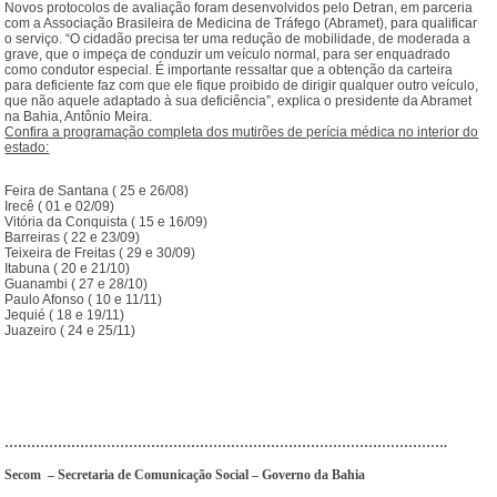
Novos protocolos de avaliação foram desenvolvidos pelo Detran, em parceria
com a Associação Brasileira de Medicina de Tráfego (Abramet), para qualificar
o serviço. “O cidadão precisa ter uma redução de mobilidade, de moderada a
grave, que o impeça de conduzir um veículo normal, para ser enquadrado
como condutor especial. É importante ressaltar que a obtenção da carteira
para deficiente faz com que ele fique proibido de dirigir qualquer outro veículo,
que não aquele adaptado à sua deficiência”, explica o presidente da Abramet
na Bahia, Antônio Meira.
Confira a programação completa dos mutirões de perícia médica no interior do
estado:
Feira de Santana ( 25 e 26/08)
Irecê ( 01 e 02/09)
Vitória da Conquista ( 15 e 16/09)
Barreiras ( 22 e 23/09)
Teixeira de Freitas ( 29 e 30/09)
Itabuna ( 20 e 21/10)
Guanambi ( 27 e 28/10)
Paulo Afonso ( 10 e 11/11)
Jequié ( 18 e 19/11)
Juazeiro ( 24 e 25/11)
……………………………………………………………………………………….
Secom
– Secretaria de Comunicação Social – Governo da Bahia