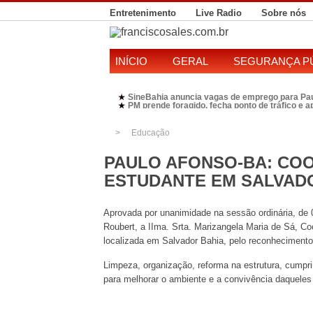
Entretenimento
Live Radio
Sobre nós
INÍCIO
GERAL
SEGURANÇA P
SineBahia anuncia vagas de emprego para Pa
★
PM prende foragido, fecha ponto de tráfico e 
★
Polícia Federal realiza operação contra susp
★
Candidatura de Kleber Rosa em 2026 divide P
★
Educação
PAULO AFONSO-BA: CO
ESTUDANTE EM SALVAD
Aprovada por unanimidade na sessão ordinária, de 
Roubert, a IIma. Srta. Marizangela Maria de Sá, 
localizada em Salvador Bahia, pelo reconheciment
Limpeza, organização, reforma na estrutura, cumpr
para melhorar o ambiente e a convivência daqueles