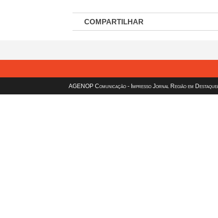
COMPARTILHAR
AGENOP Comunicação - Impresso Jornal Região em Destaque/sit