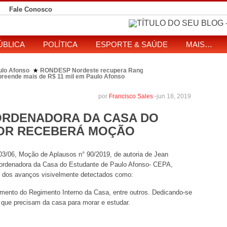
Fale Conosco
ÚBLICA
POLÍTICA
ESPORTE & SAÚDE
MAIS…
ulo Afonso
RONDESP Nordeste recupera Range Rover com restrição por es
★
apreende mais de R$ 11 mil em Paulo Afonso
eitos de ataque que matou indígena em comunidade Pataxó na Bahia
SOL entre disputa à Câmara e ao governo da Bahia
TJ-BA institui comissão
★
por
Francisco Sales
-
jun 18, 2019
ORDENADORA DA CASA DO
OR RECEBERÁ MOÇÃO
03/06, Moção de Aplausos n° 90/2019, de autoria de Jean
Coordenadora da Casa do Estudante de Paulo Afonso- CEPA,
o dos avanços visivelmente detectados como:
imento do Regimento Interno da Casa, entre outros. Dedicando-se
 que precisam da casa para morar e estudar.