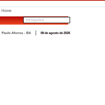
telionato em Antas
Paulo Afonso - BA
08 de agosto de 2026
 para acompanhar mutirão penal “Pena Justa”