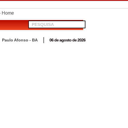
telionato em Antas
Paulo Afonso - BA
06 de agosto de 2026
 para acompanhar mutirão penal “Pena Justa”