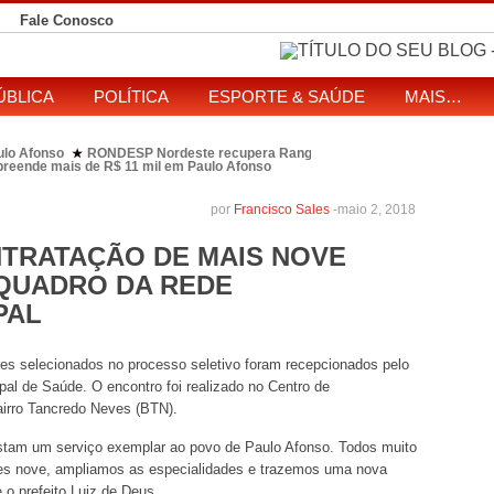
Fale Conosco
ÚBLICA
POLÍTICA
ESPORTE & SAÚDE
MAIS…
ulo Afonso
RONDESP Nordeste recupera Range Rover com restrição por es
★
apreende mais de R$ 11 mil em Paulo Afonso
eitos de ataque que matou indígena em comunidade Pataxó na Bahia
SOL entre disputa à Câmara e ao governo da Bahia
TJ-BA institui comissão
★
por
Francisco Sales
-
maio 2, 2018
NTRATAÇÃO DE MAIS NOVE
 QUADRO DA REDE
PAL
iares selecionados no processo seletivo foram recepcionados pelo
pal de Saúde. O encontro foi realizado no Centro de
airro Tancredo Neves (BTN).
stam um serviço exemplar ao povo de Paulo Afonso. Todos muito
ses nove, ampliamos as especialidades e trazemos uma nova
 o prefeito Luiz de Deus.