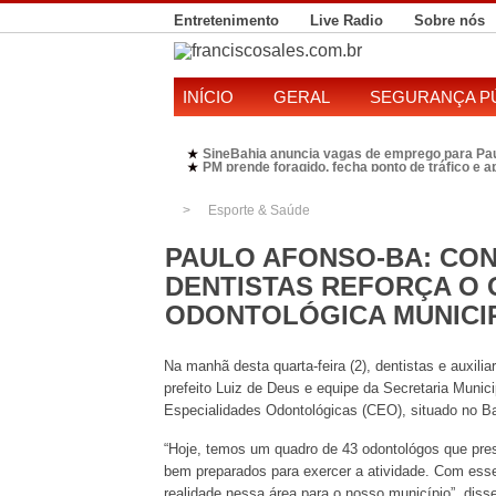
Entretenimento
Live Radio
Sobre nós
INÍCIO
GERAL
SEGURANÇA P
SineBahia anuncia vagas de emprego para Pa
★
PM prende foragido, fecha ponto de tráfico e 
★
Polícia Federal realiza operação contra susp
★
Candidatura de Kleber Rosa em 2026 divide P
★
Esporte & Saúde
PAULO AFONSO-BA: CO
DENTISTAS REFORÇA O
ODONTOLÓGICA MUNICI
Na manhã desta quarta-feira (2), dentistas e auxil
prefeito Luiz de Deus e equipe da Secretaria Munici
Especialidades Odontológicas (CEO), situado no B
“Hoje, temos um quadro de 43 odontológos que pre
bem preparados para exercer a atividade. Com es
realidade nessa área para o nosso município”, disse