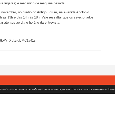
sete lugares) e mecânico de máquina pesada.
e novembro, no prédio do Antigo Fórum, na Avenida Apolônio
 às 13h e das 14h às 18h. Vale ressaltar que os selecionados
 atentos ao dia e horário da entrevista.
DZ9kVVhXuIZ-qEMC1y41s
es: franciscosales.com.br/jornalregiaoemdestaque.net Todos os direitos reservados. E-ma