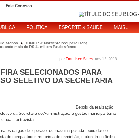
Fale Conosco
ÚBLICA
POLÍTICA
ESPORTE & SAÚDE
MAIS…
ulo Afonso
RONDESP Nordeste recupera Range Rover com restrição por es
★
apreende mais de R$ 11 mil em Paulo Afonso
eitos de ataque que matou indígena em comunidade Pataxó na Bahia
SOL entre disputa à Câmara e ao governo da Bahia
TJ-BA institui comissão
★
por
Francisco Sales
-
nov 12, 2018
FIRA SELECIONADOS PARA
SO SELETIVO DA SECRETARIA
Depois da realização
eletivo da Secretaria de Administração, a gestão municipal torna
 etapa – entrevista.
ara os cargos de: operador de máquina pesada, operador de
rista de compactador, motorista de caminhão, motorista de ônibus