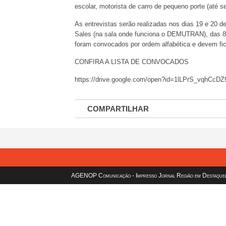
escolar, motorista de carro de pequeno porte (até 
As entrevistas serão realizadas nos dias 19 e 20 d
Sales (na sala onde funciona o DEMUTRAN), das 8h
foram convocados por ordem alfabética e devem ficar
CONFIRA A LISTA DE CONVOCADOS
https://drive.google.com/open?id=1lLPrS_vqhCc
COMPARTILHAR
AGENOP Comunicação - Impresso Jornal Região em Destaque/sit