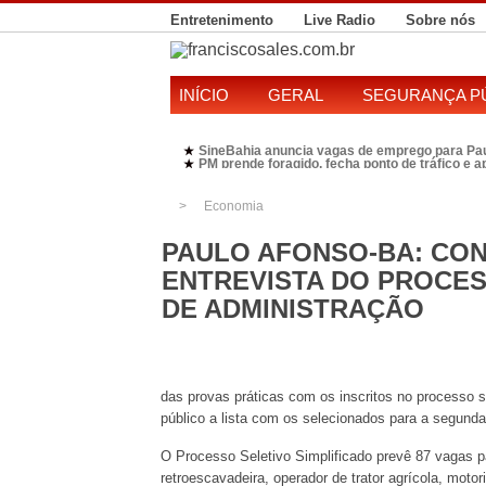
Entretenimento
Live Radio
Sobre nós
INÍCIO
GERAL
SEGURANÇA P
SineBahia anuncia vagas de emprego para Pa
★
PM prende foragido, fecha ponto de tráfico e 
★
Polícia Federal realiza operação contra susp
★
Candidatura de Kleber Rosa em 2026 divide P
★
Economia
PAULO AFONSO-BA: CON
ENTREVISTA DO PROCES
DE ADMINISTRAÇÃO
das provas práticas com os inscritos no processo s
público a lista com os selecionados para a segunda
O Processo Seletivo Simplificado prevê 87 vagas p
retroescavadeira, operador de trator agrícola, moto