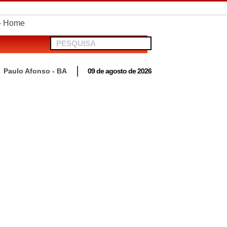
telionato em Antas
Paulo Afonso - BA
09 de agosto de 2026
 para acompanhar mutirão penal “Pena Justa”