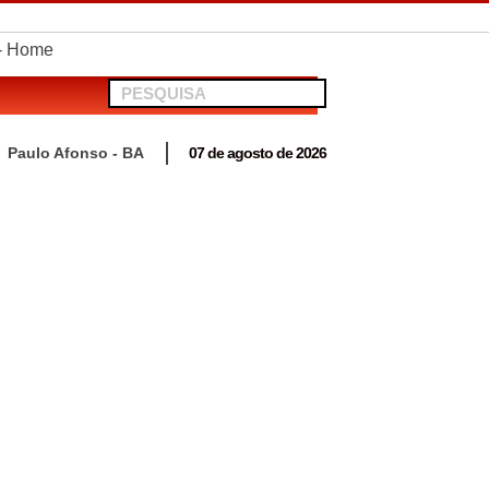
telionato em Antas
Paulo Afonso - BA
07 de agosto de 2026
 para acompanhar mutirão penal “Pena Justa”