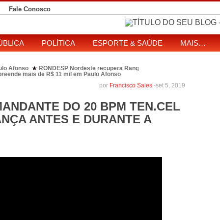
Fale Conosco
ÚBLICA
POLÍTICA
ESPORTE & SAÚDE
MAIS…
ulo Afonso
RONDESP Nordeste recupera Range Rover com restrição por es
★
apreende mais de R$ 11 mil em Paulo Afonso
eitos de ataque que matou indígena em comunidade Pataxó na Bahia
por
Francisco Sales
-
set 5, 2019
SOL entre disputa à Câmara e ao governo da Bahia
TJ-BA institui comissão
★
ANDANTE DO 20 BPM TEN.CEL
NÇA ANTES E DURANTE A