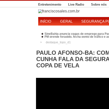
Entretenimento
Live Radio
Sobre nós
INÍCIO
GERAL
SEGURANÇA P
SineBahia anuncia vagas de emprego para Pa
★
PM prende foragido, fecha ponto de tráfico e 
★
Polícia Federal realiza operação contra susp
★
destaque_topo_d1
Candidatura de Kleber Rosa em 2026 divide P
★
PAULO AFONSO-BA: COM
CUNHA FALA DA SEGURA
COPA DE VELA