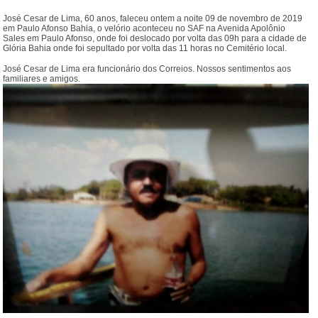
José Cesar de Lima, 60 anos, faleceu ontem a noite 09 de novembro de 2019
em Paulo Afonso Bahia, o velório aconteceu no SAF na Avenida Apolônio
Sales em Paulo Afonso, onde foi deslocado por volta das 09h para a cidade de
Glória Bahia onde foi sepultado por volta das 11 horas no Cemitério local.
José Cesar de Lima era funcionário dos Correios. Nossos sentimentos aos
familiares e amigos.