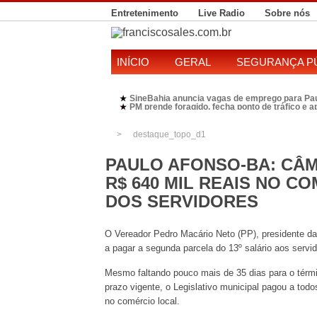
Entretenimento
Live Radio
Sobre nós
INÍCIO
GERAL
SEGURANÇA P
SineBahia anuncia vagas de emprego para Pa
★
PM prende foragido, fecha ponto de tráfico e 
★
Polícia Federal realiza operação contra susp
★
Candidatura de Kleber Rosa em 2026 divide P
★
destaque_topo_d1
PAULO AFONSO-BA: CÂM
R$ 640 MIL REAIS NO C
DOS SERVIDORES
O Vereador Pedro Macário Neto (PP), presidente da
a pagar a segunda parcela do 13º salário aos servid
Mesmo faltando pouco mais de 35 dias para o térm
prazo vigente, o Legislativo municipal pagou a todo
no comércio local.