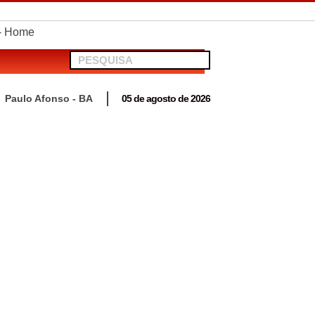
telionato em Antas
Paulo Afonso - BA
05 de agosto de 2026
 para acompanhar mutirão penal “Pena Justa”