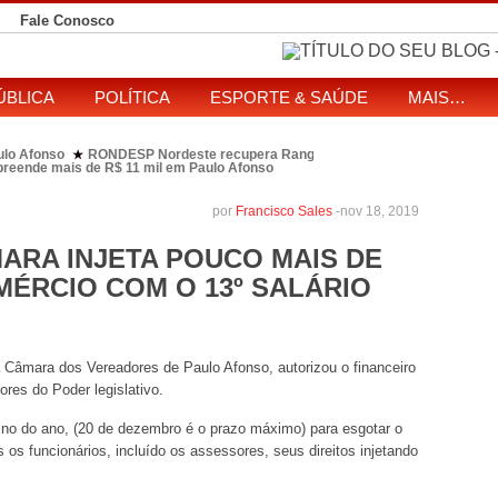
Fale Conosco
ÚBLICA
POLÍTICA
ESPORTE & SAÚDE
MAIS…
ulo Afonso
RONDESP Nordeste recupera Range Rover com restrição por es
★
apreende mais de R$ 11 mil em Paulo Afonso
eitos de ataque que matou indígena em comunidade Pataxó na Bahia
SOL entre disputa à Câmara e ao governo da Bahia
TJ-BA institui comissão
★
por
Francisco Sales
-
nov 18, 2019
ARA INJETA POUCO MAIS DE
OMÉRCIO COM O 13º SALÁRIO
 Câmara dos Vereadores de Paulo Afonso, autorizou o financeiro
ores do Poder legislativo.
ino do ano, (20 de dezembro é o prazo máximo) para esgotar o
s os funcionários, incluído os assessores, seus direitos injetando