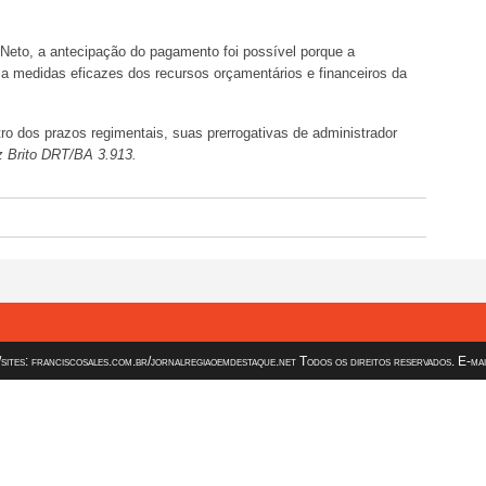
Neto, a antecipação do pagamento foi possível porque a
ca medidas eficazes dos recursos orçamentários e financeiros da
ro dos prazos regimentais, suas prerrogativas de administrador
 Brito DRT/BA 3.913.
es: franciscosales.com.br/jornalregiaoemdestaque.net Todos os direitos reservados. E-ma